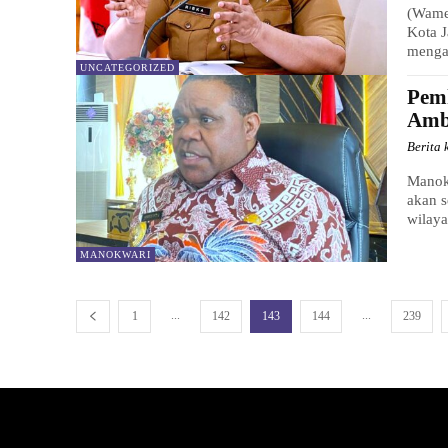
(Wame
Kota J
menga
UNCATEGORIZED
Pem
Amb
Berita 
Manok
akan 
wilaya
MANOKWARI
...
...
1
142
143
144
239