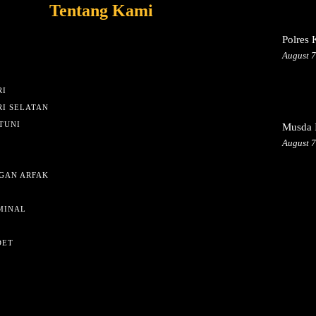
Tentang Kami
Polres
August 7
I
I SELATAN
TUNI
Musda I
August 7
GAN ARFAK
MINAL
DET