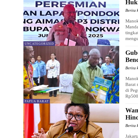
Huku
Berita 
Manok
Mandac
tingka
mengu
UNCATEGORIZED
Gub
Ben
Berita 
Manokw
Barat 
di Pe
Rp500.
PAPUA BARAT
Wam
Hind
Berita 
Jakart