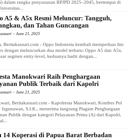
) dalam rangka penyusunan RPJPD 2025–2045, bertempat di
niversitas...
o A5 & A5x Resmi Meluncur: Tangguh,
jangkau, dan Tahan Guncangan
kasuari
-
June 21, 2025
a, Beritakasuari.com - Oppo Indonesia kembali memperluas lini
ies dengan meluncurkan dua model terbaru: Oppo A5 dan A5x.
ar segmen entry-level, keduanya hadir dengan...
resta Manokwari Raih Penghargaan
yanan Publik Terbaik dari Kapolri
kasuari
-
June 21, 2025
wari, Beritakasuari.com - Kapolresta Manokwari, Kombes Pol
 Isgunawan, S.I.K., menerima langsung Piagam Penghargaan
nan Publik dengan kategori Pelayanan Prima (A) dari Kapolri,
al...
 14 Koperasi di Papua Barat Berbadan