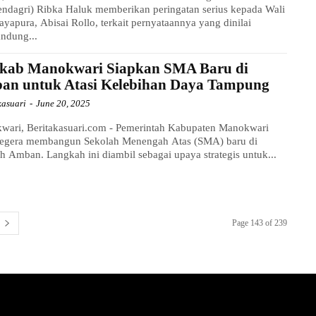
ndagri) Ribka Haluk memberikan peringatan serius kepada Wali
ayapura, Abisai Rollo, terkait pernyataannya yang dinilai
ndung...
kab Manokwari Siapkan SMA Baru di
an untuk Atasi Kelebihan Daya Tampung
kasuari
-
June 20, 2025
wari, Beritakasuari.com - Pemerintah Kabupaten Manokwari
segera membangun Sekolah Menengah Atas (SMA) baru di
h Amban. Langkah ini diambil sebagai upaya strategis untuk...
Page 143 of 239