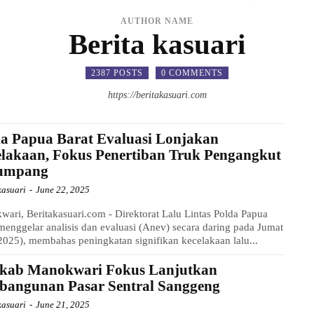
AUTHOR NAME
Berita kasuari
2387 POSTS
0 COMMENTS
https://beritakasuari.com
a Papua Barat Evaluasi Lonjakan
lakaan, Fokus Penertiban Truk Pengangkut
umpang
kasuari
-
June 22, 2025
ari, Beritakasuari.com - Direktorat Lalu Lintas Polda Papua
menggelar analisis dan evaluasi (Anev) secara daring pada Jumat
2025), membahas peningkatan signifikan kecelakaan lalu...
kab Manokwari Fokus Lanjutkan
bangunan Pasar Sentral Sanggeng
kasuari
-
June 21, 2025