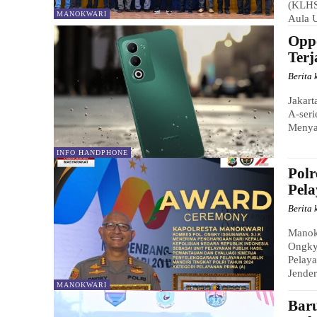
(KLHS
MANOKWARI
Aula U
Opp
Ter
Berita 
Jakart
A-ser
Menyas
INFO HANDPHONE
Pol
Pela
Berita 
Manok
Ongky
Pelaya
Jender
MANOKWARI
Baru