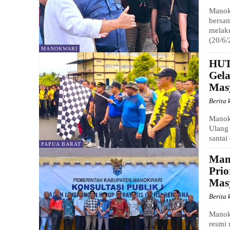
Manok
bersam
melaku
(20/6/
MANOKWARI
HUT
Gela
Mas
Berita 
Manok
Ulang
santai
PAPUA BARAT
Man
Prio
Mas
Berita 
Manok
resmi 