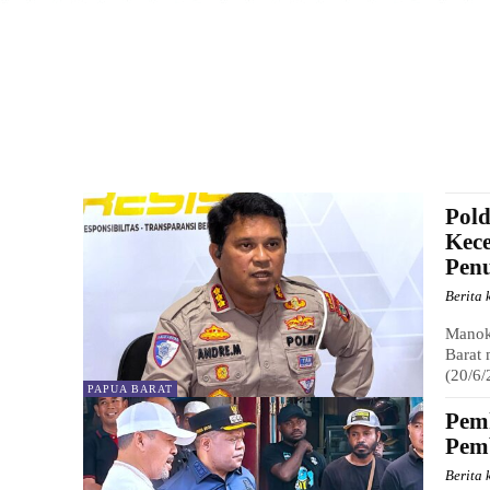
Pold
Kece
Pen
Berita 
Manokw
Barat 
(20/6/
PAPUA BARAT
Pem
Pem
Berita 