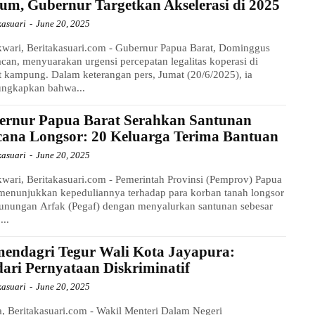
m, Gubernur Targetkan Akselerasi di 2025
kasuari
-
June 20, 2025
wari, Beritakasuari.com - Gubernur Papua Barat, Dominggus
an, menyuarakan urgensi percepatan legalitas koperasi di
t kampung. Dalam keterangan pers, Jumat (20/6/2025), ia
ngkapkan bahwa...
ernur Papua Barat Serahkan Santunan
cana Longsor: 20 Keluarga Terima Bantuan
kasuari
-
June 20, 2025
ari, Beritakasuari.com - Pemerintah Provinsi (Pemprov) Papua
menunjukkan kepeduliannya terhadap para korban tanah longsor
gunungan Arfak (Pegaf) dengan menyalurkan santunan sebesar
..
endagri Tegur Wali Kota Jayapura:
ari Pernyataan Diskriminatif
kasuari
-
June 20, 2025
a, Beritakasuari.com - Wakil Menteri Dalam Negeri