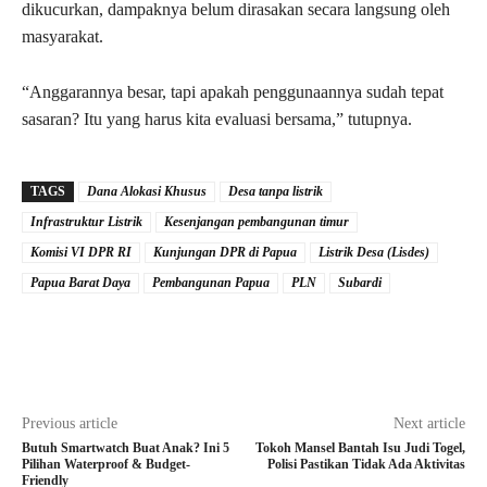
dikucurkan, dampaknya belum dirasakan secara langsung oleh
masyarakat.
“Anggarannya besar, tapi apakah penggunaannya sudah tepat
sasaran? Itu yang harus kita evaluasi bersama,” tutupnya.
TAGS
Dana Alokasi Khusus
Desa tanpa listrik
Infrastruktur Listrik
Kesenjangan pembangunan timur
Komisi VI DPR RI
Kunjungan DPR di Papua
Listrik Desa (Lisdes)
Papua Barat Daya
Pembangunan Papua
PLN
Subardi
Previous article
Next article
Butuh Smartwatch Buat Anak? Ini 5
Tokoh Mansel Bantah Isu Judi Togel,
Pilihan Waterproof & Budget-
Polisi Pastikan Tidak Ada Aktivitas
Friendly