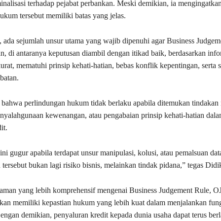
nalisasi terhadap pejabat perbankan. Meski demikian, ia mengingatka
ukum tersebut memiliki batas yang jelas.
 ada sejumlah unsur utama yang wajib dipenuhi agar Business Judgem
an, di antaranya keputusan diambil dengan itikad baik, berdasarkan inf
rat, mematuhi prinsip kehati-hatian, bebas konflik kepentingan, serta 
batan.
bahwa perlindungan hukum tidak berlaku apabila ditemukan tindakan 
penyalahgunaan kewenangan, atau pengabaian prinsip kehati-hatian dala
it.
ini gugur apabila terdapat unsur manipulasi, kolusi, atau pemalsuan da
 tersebut bukan lagi risiko bisnis, melainkan tindak pidana,” tegas Didi
aman yang lebih komprehensif mengenai Business Judgement Rule, O
nkan memiliki kepastian hukum yang lebih kuat dalam menjalankan fun
Dengan demikian, penyaluran kredit kepada dunia usaha dapat terus ber