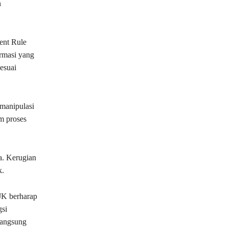
n
ent Rule
ormasi yang
sesuai
manipulasi
m proses
ta. Kerugian
k.
JK berharap
gsi
langsung