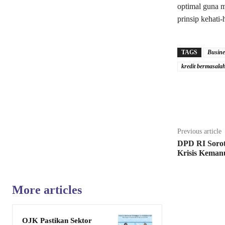
optimal guna 
prinsip kehati-
TAGS
Busine
kredit bermasala
Share
Previous article
DPD RI Sorot
Krisis Keman
More articles
OJK Pastikan Sektor