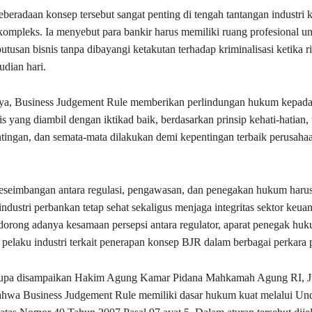
eberadaan konsep tersebut sangat penting di tengah tantangan industri
ompleks. Ia menyebut para bankir harus memiliki ruang profesional u
tusan bisnis tanpa dibayangi ketakutan terhadap kriminalisasi ketika r
dian hari.
nya, Business Judgement Rule memberikan perlindungan hukum kepada
s yang diambil dengan iktikad baik, berdasarkan prinsip kehati-hatian,
tingan, dan semata-mata dilakukan demi kepentingan terbaik perusahaa
seimbangan antara regulasi, pengawasan, dan penegakan hukum harus
ndustri perbankan tetap sehat sekaligus menjaga integritas sektor keua
rong adanya kesamaan persepsi antara regulator, aparat penegak huk
 pelaku industri terkait penerapan konsep BJR dalam berbagai perkara
rupa disampaikan Hakim Agung Kamar Pidana Mahkamah Agung RI,
J
ahwa Business Judgement Rule memiliki dasar hukum kuat melalui U