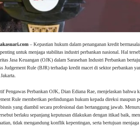
takasuari.com
– Kepastian hukum dalam penanganan kredit bermasalah
penting untuk menjaga stabilitas industri perbankan nasional. Hal terse
ritas Jasa Keuangan (OJK) dalam Sarasehan Industri Perbankan bertaj
s Judgement Rule (BJR) terhadap kredit macet di sektor perbankan ya
Jakarta.
tif Pengawas Perbankan OJK,
Dian Ediana Rae
, menjelaskan bahwa 
ement Rule memberikan perlindungan hukum kepada direksi maupun pe
 bisnis yang diambil secara profesional dan bertanggung jawab. Menuru
ersebut berlaku sepanjang keputusan dilakukan dengan itikad baik, me
-hatian, tidak mengandung konflik kepentingan, serta bertujuan menjag