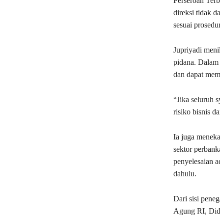
Perseroan Terb
direksi tidak d
sesuai prosedur
Jupriyadi menil
pidana. Dalam 
dan dapat mem
“Jika seluruh 
risiko bisnis d
Ia juga menek
sektor perbank
penyelesaian a
dahulu.
Dari sisi pen
Agung RI,
Did