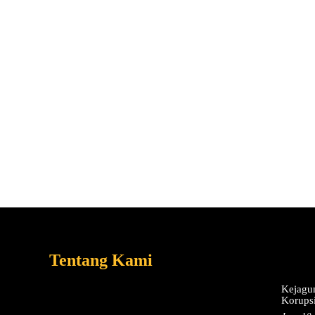
Tentang Kami
Kejagu
Korups