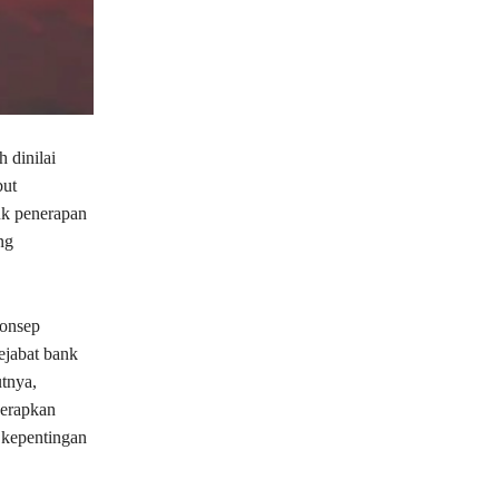
 dinilai
but
uk penerapan
ng
konsep
jabat bank
tnya,
nerapkan
a kepentingan