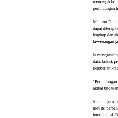
mencegah krimi
perlindungan h
Menurut Didik,
dapat diterapk
lengkap dan aku
kewenangan ja
Ia menegaskan 
data, kolusi, 
pemberian kred
“Perlindungan 
akibat tindakan
Melalui pemah
industri perba
intermediasi. 