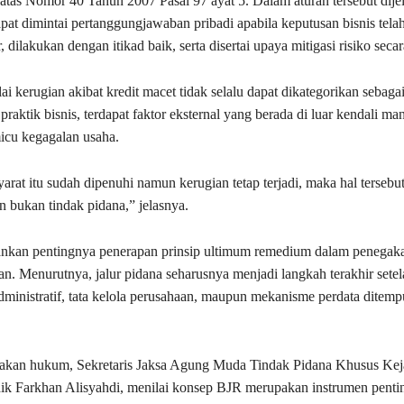
atas Nomor 40 Tahun 2007 Pasal 97 ayat 5. Dalam aturan tersebut dij
apat dimintai pertanggungjawaban pribadi apabila keputusan bisnis tela
, dilakukan dengan itikad baik, serta disertai upaya mitigasi risiko seca
ai kerugian akibat kredit macet tidak selalu dapat dikategorikan sebagai
praktik bisnis, terdapat faktor eksternal yang berada di luar kendali m
icu kegagalan usaha.
syarat itu sudah dipenuhi namun kerugian tetap terjadi, maka hal terseb
an bukan tindak pidana,” jelasnya.
ankan pentingnya penerapan prinsip ultimum remedium dalam penega
an. Menurutnya, jalur pidana seharusnya menjadi langkah terakhir setel
dministratif, tata kelola perusahaan, maupun mekanisme perdata ditempu
egakan hukum, Sekretaris Jaksa Agung Muda Tindak Pidana Khusus Ke
ik Farkhan Alisyahdi
, menilai konsep BJR merupakan instrumen penti