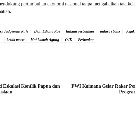
mendukung pertumbuhan ekonomi nasional tanpa mengabaikan tata kelo
hatian.
ss Judgement Rule
Dian Ediana Rae
hukum perbankan
industri bank
Keja
h
kredit macet
Mahkamah Agung
OJK
Perbankan
i Eskalasi Konflik Papua dan
PWI Kaimana Gelar Raker Pe
usiaan
Progra