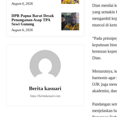
August 6, 2026
Dian menilai k
yang semakin k
DPR Papua Barat Desak
mengambil kepu
Penanganan Asap TPA
Sowi Gunung
muncul di kemu
August 6, 2026
“Pada prinsip
keputusan bisni
benturan kepen
Dian.
Menurutnya, ke
harmonis agar i
OJK juga mendo
Berita kasuari
akademisi, dan
https://beritakasuari.com
Pandangan se
menjelaskan b