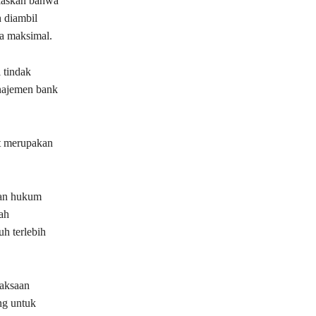
elaskan bahwa
h diambil
ra maksimal.
 tindak
anajemen bank
ut merupakan
kan hukum
ah
h terlebih
jaksaan
ng untuk