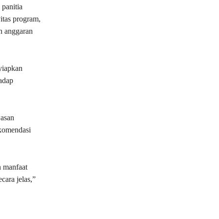
panitia
itas program,
an anggaran
yiapkan
adap
wasan
ekomendasi
n manfaat
ara jelas,”