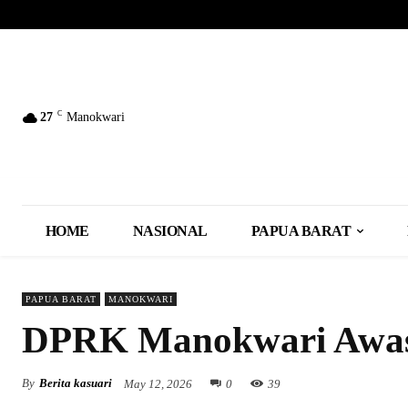
C
27
Manokwari
HOME
NASIONAL
PAPUA BARAT
PAPUA BARAT
MANOKWARI
DPRK Manokwari Awas
By
Berita kasuari
May 12, 2026
0
39