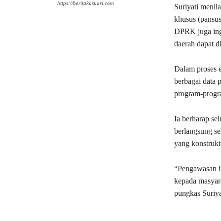
https://beritakasuari.com
Suriyati menil
khusus (pansus
DPRK juga ingi
daerah dapat d
Dalam proses 
berbagai data
program-progra
Ia berharap se
berlangsung se
yang konstrukt
“Pengawasan in
kepada masyara
pungkas Suriya