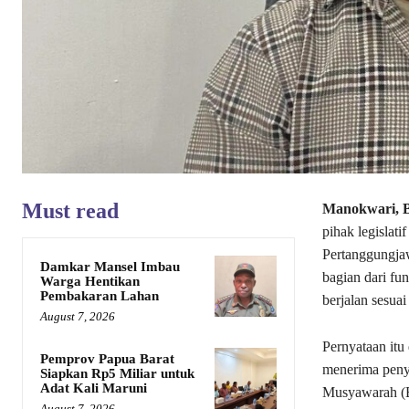
Must read
Manokwari, B
pihak legislat
Pertanggungja
Damkar Mansel Imbau
bagian dari f
Warga Hentikan
Pembakaran Lahan
berjalan sesua
August 7, 2026
Pernyataan itu
Pemprov Papua Barat
menerima peny
Siapkan Rp5 Miliar untuk
Adat Kali Maruni
Musyawarah (B
August 7, 2026