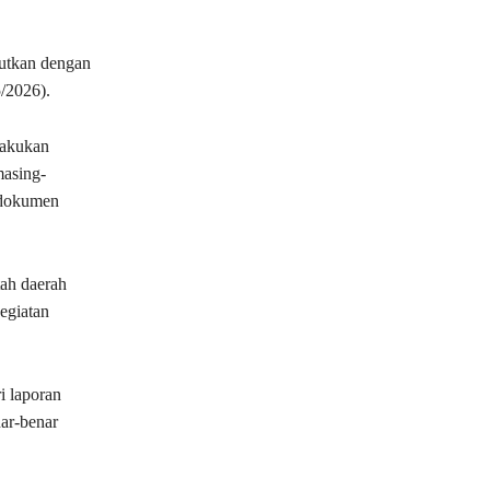
jutkan dengan
5/2026).
lakukan
masing-
 dokumen
tah daerah
kegiatan
i laporan
ar-benar