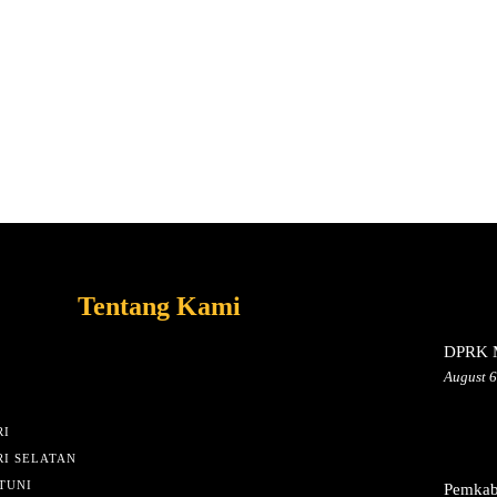
Tentang Kami
DPRK M
August 6
I
I SELATAN
TUNI
Pemkab