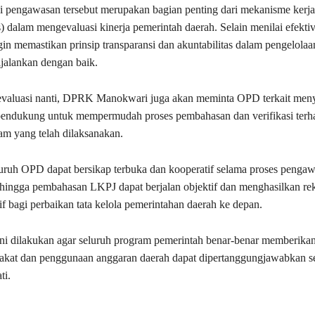
ai pengawasan tersebut merupakan bagian penting dari mekanisme kerja 
) dalam mengevaluasi kinerja pemerintah daerah. Selain menilai efektiv
n memastikan prinsip transparansi dan akuntabilitas dalam pengelola
ijalankan dengan baik.
evaluasi nanti, DPRK Manokwari juga akan meminta OPD terkait men
 pendukung untuk mempermudah proses pembahasan dan verifikasi terh
m yang telah dilaksanakan.
luruh OPD dapat bersikap terbuka dan kooperatif selama proses penga
hingga pembahasan LKPJ dapat berjalan objektif dan menghasilkan r
if bagi perbaikan tata kelola pemerintahan daerah ke depan.
i dilakukan agar seluruh program pemerintah benar-benar memberika
kat dan penggunaan anggaran daerah dapat dipertanggungjawabkan sec
ti.