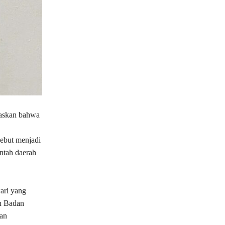
askan bahwa
ebut menjadi
ntah daerah
ari yang
n Badan
an