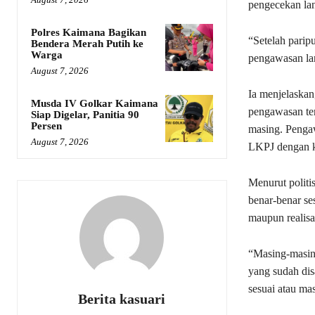
pengecekan lan
Polres Kaimana Bagikan
“Setelah pari
Bendera Merah Putih ke
Warga
pengawasan lan
August 7, 2026
Ia menjelaska
Musda IV Golkar Kaimana
pengawasan ter
Siap Digelar, Panitia 90
Persen
masing. Penga
August 7, 2026
LKPJ dengan ko
Menurut politi
benar-benar ses
maupun realisa
“Masing-masin
yang sudah dis
sesuai atau mas
Berita kasuari