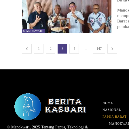
Berita 
Manokw
mempe
Barat 
pemba
MANOKWARI
...
1
2
3
4
147
HOME
NASIONAL
PAPUA BARAT
MANOKWAR
© Manokwari, 2025 Tentang Papua, Teknologi &