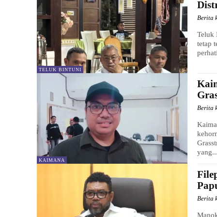
Dist
Berita 
Teluk 
tetap 
perhat
TELUK BINTUNI
Kai
Gras
Berita 
Kaima
kehor
Grasst
yang..
KAIMANA
Fil
Pap
Berita 
Manokw