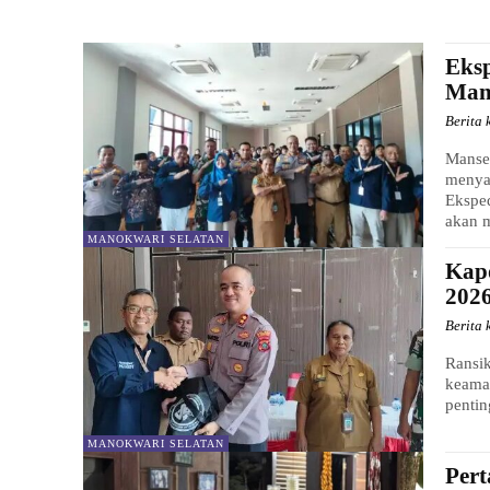
Eksp
Man
Berita 
Mansel
menya
Eksped
akan m
MANOKWARI SELATAN
Kapo
202
Berita 
Ransik
keaman
penti
MANOKWARI SELATAN
Pert