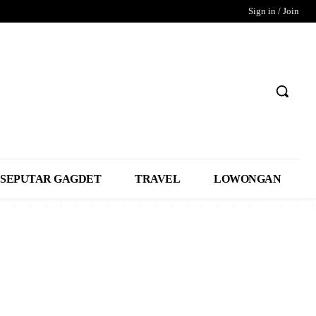
Sign in / Join
SEPUTAR GAGDET
TRAVEL
LOWONGAN
I
TELUK WONDAMA