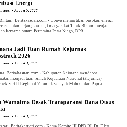
ribusi Energi
kasuari
-
August 5, 2026
Bintuni, Beritakasuari.com - Upaya memastikan pasokan energi
tersedia dan terjangkau bagi masyarakat Teluk Bintuni menjadi
ian bersama antara Pertamina Patra Niaga, DPR...
mana Jadi Tuan Rumah Kejurnas
strack 2026
kasuari
-
August 3, 2026
na, Beritakasuari.com - Kabupaten Kaimana mendapat
matan menjadi tuan rumah Kejuaraan Nasional (Kejurnas)
rack Seri II Regional VI untuk wilayah Maluku dan Papua
.
ep Wamafma Desak Transparansi Dana Otsus
ua
kasuari
-
August 3, 2026
ari, Beritakasuari.com - Ketua Komite III DPD RI, Dr. Filep