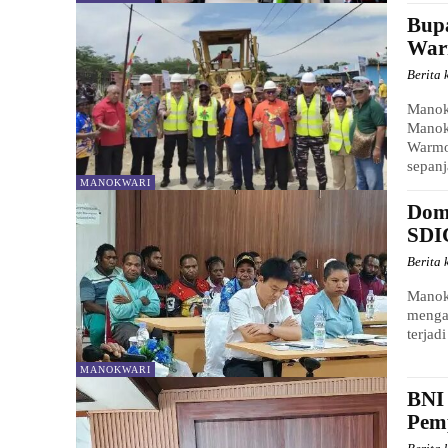
Bup
War
Berita 
Manok
Manok
Warmom
sepanj
MANOKWARI
Dom
SDI
Berita 
Manokw
mengam
terjad
MANOKWARI
BNI
Pem