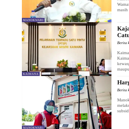
Wamaf
masih 
MANOKWARI
Kaj
Catu
Berita 
Kaiman
Kaima
kewas
maupu
KAIMANA
Har
Berita 
Manokw
melak
subsid
MANOKWARI