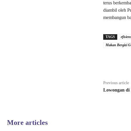
terus berkemba
diambil oleh P
membangun ban
TAGS
efisie
Makan Bergizi G
Share
Previous article
Lowongan di 
More articles