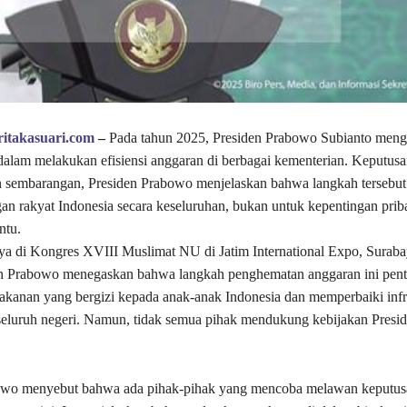
ritakasuari.com
–
Pada tahun 2025, Presiden Prabowo Subianto meng
dalam melakukan efisiensi anggaran di berbagai kementerian. Keputusan
n sembarangan, Presiden Prabowo menjelaskan bahwa langkah tersebut
an rakyat Indonesia secara keseluruhan, bukan untuk kepentingan priba
ntu.
a di Kongres XVIII Muslimat NU di Jatim International Expo, Suraba
en Prabowo menegaskan bahwa langkah penghematan anggaran ini pent
anan yang bergizi kepada anak-anak Indonesia dan memperbaiki infr
seluruh negeri. Namun, tidak semua pihak mendukung kebijakan Pres
owo menyebut bahwa ada pihak-pihak yang mencoba melawan keputu