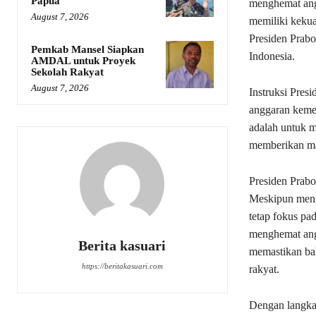
Papua
menghemat ang
August 7, 2026
memiliki kekua
Presiden Prabo
Pemkab Mansel Siapkan
Indonesia.
AMDAL untuk Proyek
Sekolah Rakyat
August 7, 2026
Instruksi Pres
anggaran kemen
adalah untuk 
memberikan ma
Presiden Prabo
Meskipun mengh
tetap fokus pa
menghemat ang
Berita kasuari
memastikan bah
https://beritakasuari.com
rakyat.
Dengan langka