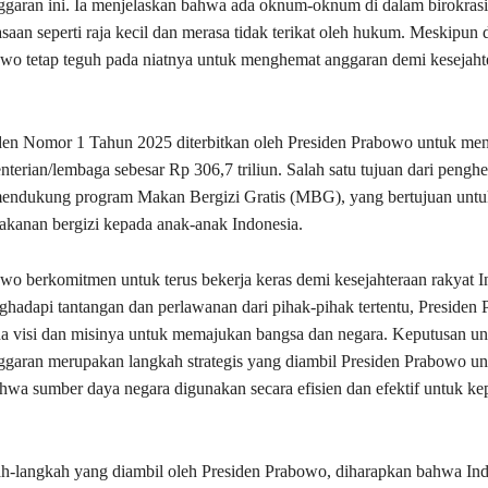
garan ini. Ia menjelaskan bahwa ada oknum-oknum di dalam birokras
saan seperti raja kecil dan merasa tidak terikat oleh hukum. Meskipun 
wo tetap teguh pada niatnya untuk menghemat anggaran demi kesejaht
iden Nomor 1 Tahun 2025 diterbitkan oleh Presiden Prabowo untuk m
terian/lembaga sebesar Rp 306,7 triliun. Salah satu tujuan dari penghe
mendukung program Makan Bergizi Gratis (MBG), yang bertujuan untu
kanan bergizi kepada anak-anak Indonesia.
wo berkomitmen untuk terus bekerja keras demi kesejahteraan rakyat I
adapi tantangan dan perlawanan dari pihak-pihak tertentu, Presiden
da visi dan misinya untuk memajukan bangsa dan negara. Keputusan un
garan merupakan langkah strategis yang diambil Presiden Prabowo un
wa sumber daya negara digunakan secara efisien dan efektif untuk ke
h-langkah yang diambil oleh Presiden Prabowo, diharapkan bahwa Ind