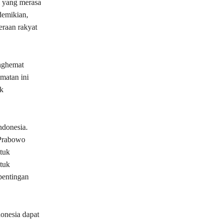
i yang merasa
demikian,
eraan rakyat
enghemat
matan ini
k
ndonesia.
 Prabowo
tuk
tuk
pentingan
onesia dapat