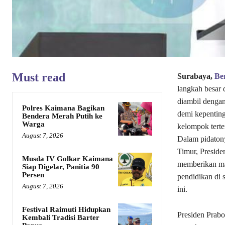
Must read
Surabaya,
Be
langkah besar 
diambil denga
Polres Kaimana Bagikan
demi kepenting
Bendera Merah Putih ke
Warga
kelompok terte
August 7, 2026
Dalam pidatony
Timur, Presid
Musda IV Golkar Kaimana
memberikan mak
Siap Digelar, Panitia 90
Persen
pendidikan di 
August 7, 2026
ini.
Festival Raimuti Hidupkan
Presiden Prab
Kembali Tradisi Barter