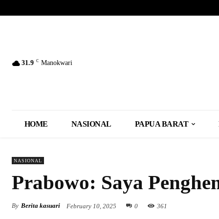
C
31.9
Manokwari
HOME
NASIONAL
PAPUA BARAT
NASIONAL
Prabowo: Saya Penghe
By
Berita kasuari
February 10, 2025
0
361