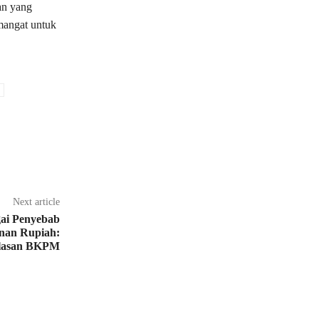
an yang
mangat untuk
Next article
gai Penyebab
unan Rupiah:
elasan BKPM