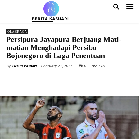
OLAHRAGA
Persipura Jayapura Berjuang Mati-
matian Menghadapi Persibo
Bojonegoro di Laga Penentuan
By
Berita kasuari
February 27, 2025
0
545