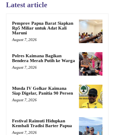
Latest article
Pemprov Papua Barat Siapkan
Rp5 Miliar untuk Adat Kali
Maruni
August 7, 2026
Polres Kaimana Bagikan
Bendera Merah Putih ke Warga
August 7, 2026
Musda IV Golkar Kaimana
Siap Digelar, Panitia 90 Persen
August 7, 2026
Festival Raimuti Hidupkan
Kembali Tradisi Barter Papua
August 7, 2026