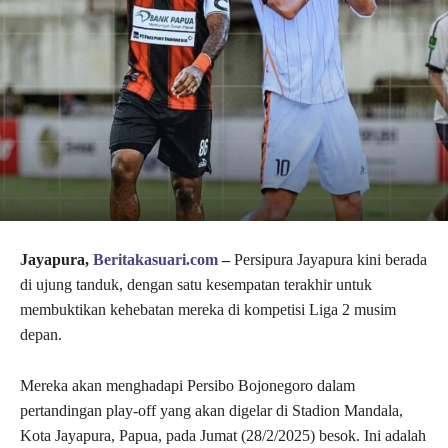
Jayapura,
Beritakasuari.com
–
Persipura Jayapura kini berada
di ujung tanduk, dengan satu kesempatan terakhir untuk
membuktikan kehebatan mereka di kompetisi Liga 2 musim
depan.
Mereka akan menghadapi Persibo Bojonegoro dalam
pertandingan play-off yang akan digelar di Stadion Mandala,
Kota Jayapura, Papua, pada Jumat (28/2/2025) besok. Ini adalah