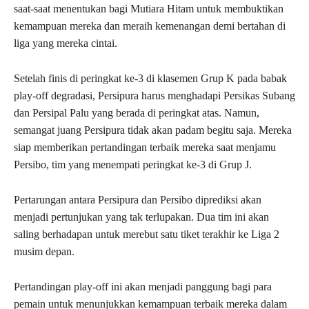
saat-saat menentukan bagi Mutiara Hitam untuk membuktikan
kemampuan mereka dan meraih kemenangan demi bertahan di
liga yang mereka cintai.
Setelah finis di peringkat ke-3 di klasemen Grup K pada babak
play-off degradasi, Persipura harus menghadapi Persikas Subang
dan Persipal Palu yang berada di peringkat atas. Namun,
semangat juang Persipura tidak akan padam begitu saja. Mereka
siap memberikan pertandingan terbaik mereka saat menjamu
Persibo, tim yang menempati peringkat ke-3 di Grup J.
Pertarungan antara Persipura dan Persibo diprediksi akan
menjadi pertunjukan yang tak terlupakan. Dua tim ini akan
saling berhadapan untuk merebut satu tiket terakhir ke Liga 2
musim depan.
Pertandingan play-off ini akan menjadi panggung bagi para
pemain untuk menunjukkan kemampuan terbaik mereka dalam