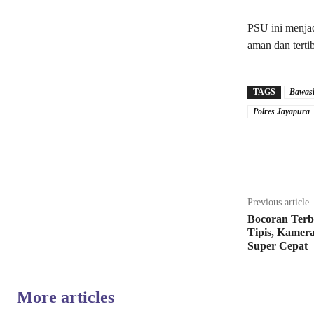
PSU ini menjad
aman dan terti
TAGS
Bawasl
Polres Jayapura
Share
Previous article
Bocoran Terb
Tipis, Kamer
Super Cepat
More articles