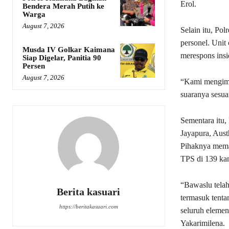
Erol.
Bendera Merah Putih ke
Warga
August 7, 2026
Selain itu, Po
personel. Unit
Musda IV Golkar Kaimana
merespons insi
Siap Digelar, Panitia 90
Persen
August 7, 2026
“Kami mengimb
suaranya sesua
Sementara itu
Jayapura, Aust
Pihaknya memas
TPS di 139 kam
“Bawaslu tela
Berita kasuari
termasuk tenta
https://beritakasuari.com
seluruh elemen
Yakarimilena.