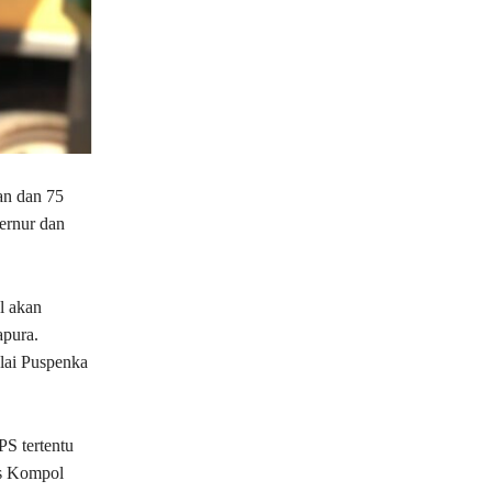
an dan 75
ernur dan
l akan
apura.
alai Puspenka
PS tertentu
as Kompol