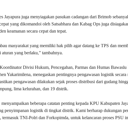
lres Jayapura juga menyiagakan pasukan cadangan dari Brimob sebanya
 cepat yang dikomandoi oleh Satsabhara dan Kabag Ops juga disiagaka
den keamanan secara cepat dan tepat.
au masyarakat yang memiliki hak pilih agar datang ke TPS dan memb
i aturan yang berlaku,” tambahnya.
, Koordinator Divisi Hukum, Pencegahan, Parmas dan Humas Bawaslu
hen Yakarimilena, menegaskan pentingnya pengawasan logistik secara
tikan pengawasan dilakukan sejak proses distribusi dari gudang hing
pung, lima kelurahan, dan 19 distrik.
h menyampaikan beberapa catatan penting kepada KPU Kabupaten Jay
ng penyimpanan logistik di tingkat distrik. Kami berharap dukungan pe
, termasuk TNI-Polri dan Forkopimda, untuk kelancaran proses PSU ini