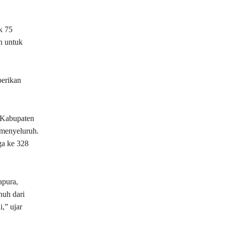
k 75
n untuk
erikan
 Kabupaten
 menyeluruh.
ga ke 328
apura,
nuh dari
,” ujar