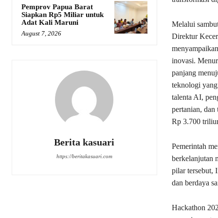
Pemprov Papua Barat
Siapkan Rp5 Miliar untuk
Adat Kali Maruni
Melalui sambut
August 7, 2026
Direktur Kecer
menyampaikan 
inovasi. Menur
panjang menuj
teknologi yang
talenta AI, pe
pertanian, dan
Rp 3.700 triliu
Berita kasuari
Pemerintah mene
https://beritakasuari.com
berkelanjutan 
pilar tersebut
dan berdaya sa
Hackathon 20