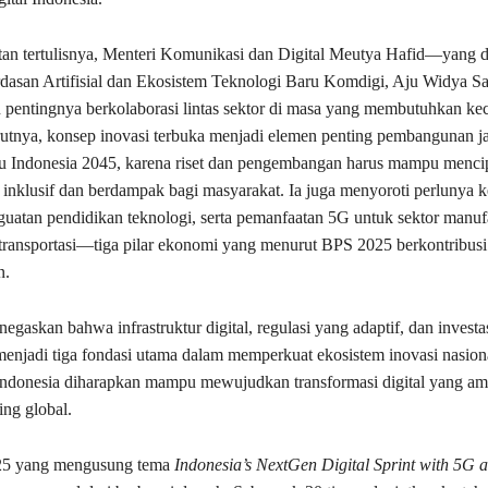
an tertulisnya, Menteri Komunikasi dan Digital Meutya Hafid—yang d
dasan Artifisial dan Ekosistem Teknologi Baru Komdigi, Aju Widya S
pentingnya berkolaborasi lintas sektor di masa yang membutuhkan ke
utnya, konsep inovasi terbuka menjadi elemen penting pembangunan j
u Indonesia 2045, karena riset dan pengembangan harus mampu menci
 inklusif dan berdampak bagi masyarakat. Ia juga menyoroti perlunya k
nguatan pendidikan teknologi, serta pemanfaatan 5G untuk sektor manuf
 transportasi—tiga pilar ekonomi yang menurut BPS 2025 berkontribusi 
n.
gaskan bahwa infrastruktur digital, regulasi yang adaptif, dan investa
menjadi tiga fondasi utama dalam memperkuat ekosistem inovasi nasio
, Indonesia diharapkan mampu mewujudkan transformasi digital yang ama
ing global.
25 yang mengusung tema
Indonesia’s NextGen Digital Sprint with 5G 