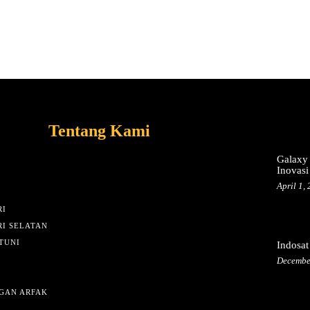
Tentang Kami
Galaxy 
Inovasi
April 1,
I
I SELATAN
TUNI
Indosat
Decembe
GAN ARFAK