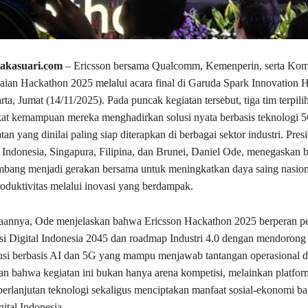
takasuari.com
– Ericsson bersama Qualcomm, Kemenperin, serta Kom
ian Hackathon 2025 melalui acara final di Garuda Spark Innovation 
ta, Jumat (14/11/2025). Pada puncak kegiatan tersebut, tiga tim terpili
at kemampuan mereka menghadirkan solusi nyata berbasis teknologi 
an yang dinilai paling siap diterapkan di berbagai sektor industri. Pres
 Indonesia, Singapura, Filipina, dan Brunei, Daniel Ode, menegaskan 
embang menjadi gerakan bersama untuk meningkatkan daya saing nasion
duktivitas melalui inovasi yang berdampak.
aannya, Ode menjelaskan bahwa Ericsson Hackathon 2025 berperan pe
 Digital Indonesia 2045 dan roadmap Industri 4.0 dengan mendorong 
si berbasis AI dan 5G yang mampu menjawab tantangan operasional d
 bahwa kegiatan ini bukan hanya arena kompetisi, melainkan platfor
rlanjutan teknologi sekaligus menciptakan manfaat sosial-ekonomi ba
gital Indonesia.