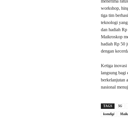
menerima ratus
workshop, hing
tiga tim berha
teknologi yang
dan hadiah Rp 9
Maikroskop me
hadiah Rp 50 j
dengan kecerda
Ketiga inovas
langsung bagi 
berkelanjutan 
nasional menuj
TAGS
5G
komdigi
Maik