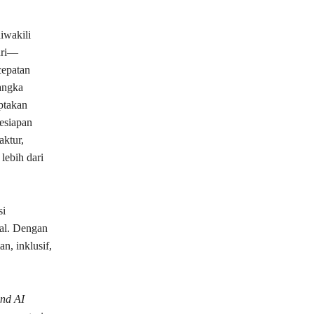
iwakili
ari—
cepatan
angka
ptakan
esiapan
aktur,
lebih dari
si
nal. Dengan
n, inklusif,
and AI