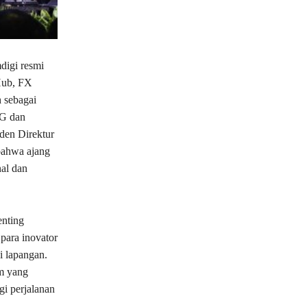
digi resmi
Hub, FX
h sebagai
5G dan
iden Direktur
bahwa ajang
al dan
nting
para inovator
i lapangan.
m yang
gi perjalanan