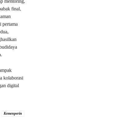
ap mentoring,
abak final,
alaman
i pertama
edua,
hasilkan
 budidaya
.
dampak
a kolaborasi
an digital
Kemenperin