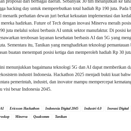
an proposal dari berbagai daerah. Sebanyak 30 tim melanjutkan ke tah
ga hacking day untuk memperebutkan total hadiah Rp 190 juta. Pada b
sil menarik perhatian dewan juri berkat kekuatan implementasi dan ked
 mereka hadirkan. Future of Tech dengan inovasi Minerva meraih posis
0 juta melalui solusi berbasis AI untuk sektor manufaktur. Di posisi k
nawarkan terobosan layanan kesehatan berbasis AI dan 5G yang meng
uta. Sementara itu, Tanikan yang menghadirkan teknologi pemantauan
san buatan menempati posisi ketiga dan memperoleh hadiah Rp 30 juta
i ini menunjukkan bagaimana teknologi 5G dan AI dapat memberikan 
ekosistem industri Indonesia. Hackathon 2025 menjadi bukti kuat bahw
antara pemerintah, industri, dan inovator mampu mempercepat kematang
u visi besar Indonesia 2045.
AI
Ericsson Hackathon
Indonesia Digital 2045
Industri 4.0
Inovasi Digital
roskop
Minerva
Qualcomm
Tanikan