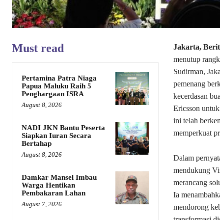
Must read
Jakarta, Beri
menutup rangka
Sudirman, Jakar
Pertamina Patra Niaga
pemenang berk
Papua Maluku Raih 5
Penghargaan ISRA
kecerdasan buat
August 8, 2026
Ericsson untuk
ini telah berk
NADI JKN Bantu Peserta
memperkuat pro
Siapkan Iuran Secara
Bertahap
August 8, 2026
Dalam pernyat
mendukung Visi
Damkar Mansel Imbau
merancang solu
Warga Hentikan
Pembakaran Lahan
Ia menambahkan
August 7, 2026
mendorong kebe
transformasi di