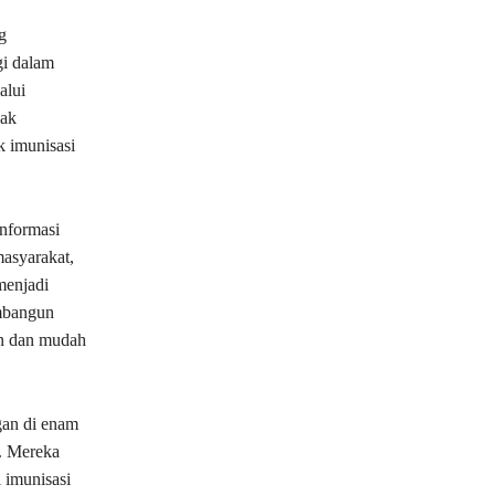
g
gi dalam
alui
nak
 imunisasi
nformasi
masyarakat,
menjadi
embangun
an dan mudah
gan di enam
a. Mereka
 imunisasi