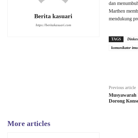
dan menumbuhk
Marthen member
Berita kasuari
mendukung pro
https://beritakasuari.com
TAGS
Dinke
komunikator imu
Share
Previous article
Musyawarah 
Dorong Konso
More articles