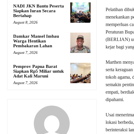
NADI JKN Bantu Peserta
Pelatihan dibu
Siapkan Iuran Secara
Bertahap
menekankan pen
August 8, 2026
memperluas ca
Peraturan Bup
Damkar Mansel Imbau
(BERLIAN) unt
Warga Hentikan
Pembakaran Lahan
kejar bagi yang
August 7, 2026
Marthen menyam
Pemprov Papua Barat
serta keraguan
Siapkan Rp5 Miliar untuk
Adat Kali Maruni
tokoh agama, d
August 7, 2026
semakin penti
empati, berdia
dipahami.
Usai menerima 
lokasi berbeda
berinteraksi l