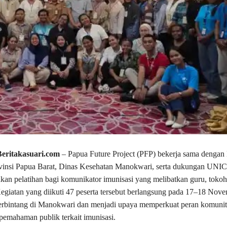
eritakasuari.com
– Papua Future Project (PFP) bekerja sama dengan
vinsi Papua Barat, Dinas Kesehatan Manokwari, serta dukungan UNI
an pelatihan bagi komunikator imunisasi yang melibatkan guru, tokoh
giatan yang diikuti 47 peserta tersebut berlangsung pada 17–18 Nov
berbintang di Manokwari dan menjadi upaya memperkuat peran komunit
emahaman publik terkait imunisasi.