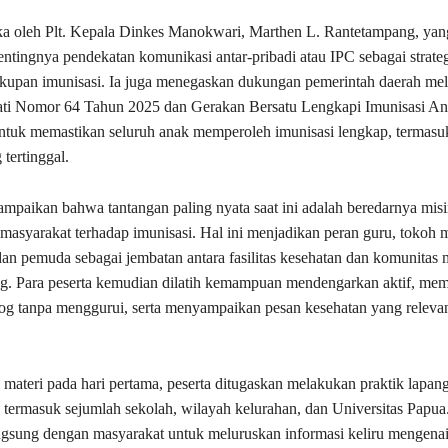
ka oleh Plt. Kepala Dinkes Manokwari, Marthen L. Rantetampang, yan
tingnya pendekatan komunikasi antar-pribadi atau IPC sebagai strate
kupan imunisasi. Ia juga menegaskan dukungan pemerintah daerah mel
ati Nomor 64 Tahun 2025 dan Gerakan Bersatu Lengkapi Imunisasi A
uk memastikan seluruh anak memperoleh imunisasi lengkap, termasuk
 tertinggal.
paikan bahwa tantangan paling nyata saat ini adalah beredarnya misi
 masyarakat terhadap imunisasi. Hal ini menjadikan peran guru, tokoh 
an pemuda sebagai jembatan antara fasilitas kesehatan dan komunitas 
ng. Para peserta kemudian dilatih kemampuan mendengarkan aktif, m
log tanpa menggurui, serta menyampaikan pesan kesehatan yang relev
materi pada hari pertama, peserta ditugaskan melakukan praktik lapan
, termasuk sejumlah sekolah, wilayah kelurahan, dan Universitas Papu
angsung dengan masyarakat untuk meluruskan informasi keliru mengenai