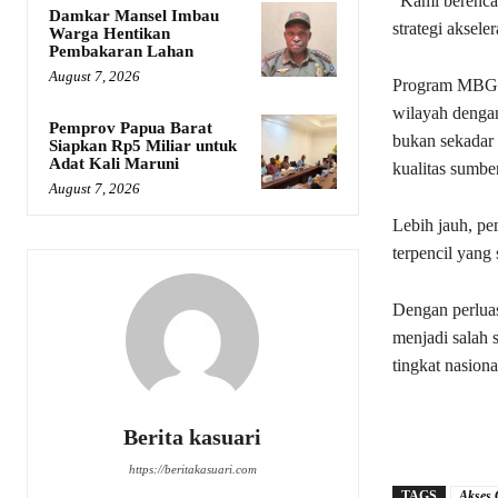
“Kami berencan
Damkar Mansel Imbau
strategi aksele
Warga Hentikan
Pembakaran Lahan
August 7, 2026
Program MBG d
wilayah denga
Pemprov Papua Barat
bukan sekadar 
Siapkan Rp5 Miliar untuk
Adat Kali Maruni
kualitas sumbe
August 7, 2026
Lebih jauh, pe
terpencil yang
Dengan perlua
menjadi salah 
tingkat nasiona
Berita kasuari
https://beritakasuari.com
TAGS
Akses 