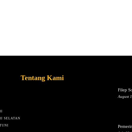
Tentang Kami
Filep S
August 1
I
I SELATAN
TUNI
Pemeri