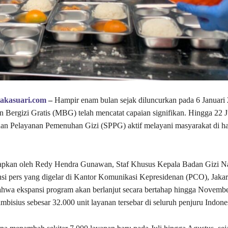
takasuari.com
–
Hampir enam bulan sejak diluncurkan pada 6 Januari
Bergizi Gratis (MBG) telah mencatat capaian signifikan. Hingga 22 Jun
uan Pelayanan Pemenuhan Gizi (SPPG) aktif melayani masyarakat di h
kapkan oleh Redy Hendra Gunawan, Staf Khusus Kepala Badan Gizi Na
si pers yang digelar di Kantor Komunikasi Kepresidenan (PCO), Jakart
hwa ekspansi program akan berlanjut secara bertahap hingga Novemb
mbisius sebesar 32.000 unit layanan tersebar di seluruh penjuru Indone