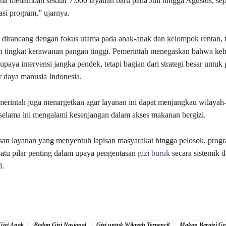
a menambah sekitar 7.000 layanan baru pada Juli hingga Agustus, sej
rasi program,” ujarnya.
irancang dengan fokus utama pada anak-anak dan kelompok rentan, t
n tingkat kerawanan pangan tinggi. Pemerintah menegaskan bahwa ke
upaya intervensi jangka pendek, tetapi bagian dari strategi besar untuk
r daya manusia Indonesia.
merintah juga menargetkan agar layanan ini dapat menjangkau wilayah
 selama ini mengalami kesenjangan dalam akses makanan bergizi.
san layanan yang menyentuh lapisan masyarakat hingga pelosok, pr
satu pilar penting dalam upaya pengentasan
gizi buruk
secara sistemik d
l.
Gizi Anak
Badan Gizi Nasional
Gizi untuk Wilayah Terpencil
Makan Bergizi Gra