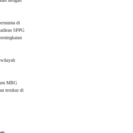
alan dengan
erutama di
hadiran SPPG
 peningkatan
-wilayah
ogram MBG
an terukur di
tis