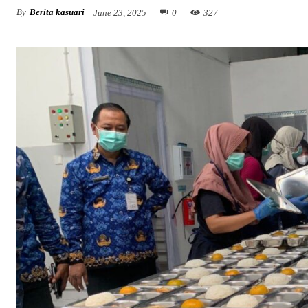
By
Berita kasuari
June 23, 2025
0
327