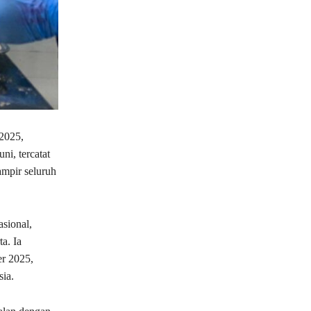
 2025,
i, tercatat
ampir seluruh
sional,
a. Ia
er 2025,
sia.