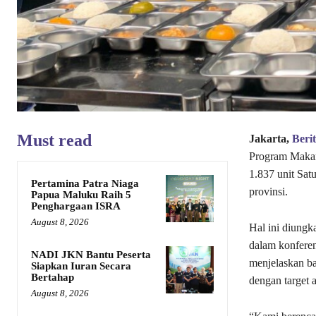
Must read
Jakarta,
Beri
Program Makan 
1.837 unit Sat
Pertamina Patra Niaga
provinsi.
Papua Maluku Raih 5
Penghargaan ISRA
August 8, 2026
Hal ini diung
dalam konferen
NADI JKN Bantu Peserta
menjelaskan ba
Siapkan Iuran Secara
Bertahap
dengan target a
August 8, 2026