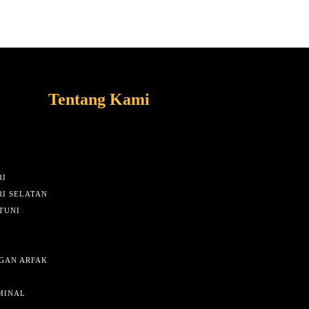
Tentang Kami
I
I SELATAN
TUNI
GAN ARFAK
MINAL