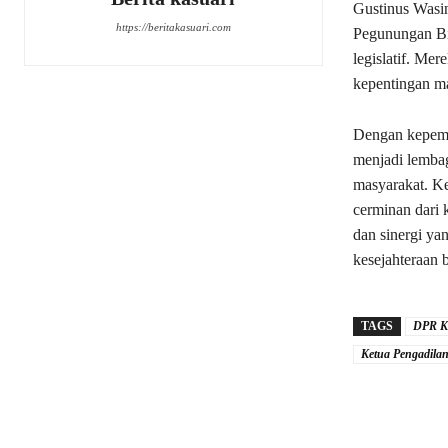
Gustinus Wasin
https://beritakasuari.com
Pegunungan Bin
legislatif. Me
kepentingan ma
Dengan kepemi
menjadi lemba
masyarakat. K
cerminan dari 
dan sinergi y
kesejahteraan 
TAGS
DPR K
Ketua Pengadila
Share