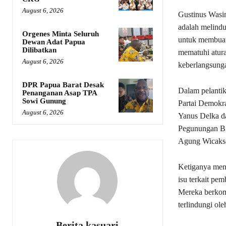
August 6, 2026
Gustinus Wasi
adalah melindu
Orgenes Minta Seluruh
untuk membuat 
Dewan Adat Papua
Dilibatkan
mematuhi atura
August 6, 2026
keberlangsunga
DPR Papua Barat Desak
Dalam pelantik
Penanganan Asap TPA
Sowi Gunung
Partai Demokra
August 6, 2026
Yanus Delka da
Pegunungan Bi
Agung Wicakso
Ketiganya meny
isu terkait pe
Mereka berkom
terlindungi ole
Berita kasuari