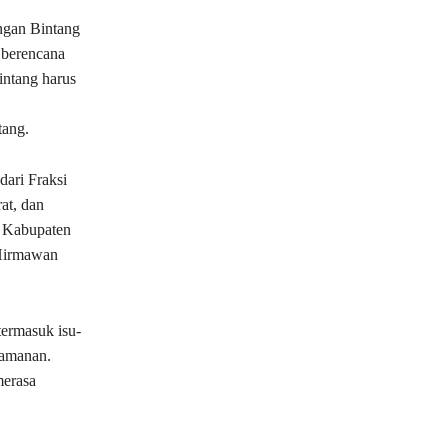
ngan Bintang
 berencana
intang harus
tang.
dari Fraksi
at, dan
R Kabupaten
 Hirmawan
termasuk isu-
eamanan.
merasa