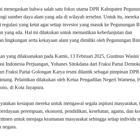
ni menegaskan bahwa salah satu fokus utama DPR Kabupaten Pegunu
ngi sumber daya alam yang ada di wilayah tersebut. Untuk itu, mereka
regulasi yang ketat agar setiap investor yang masuk ke Pegunungan B
n yang ada. Hal ini dilakukan untuk memastikan keberlanjutan dan
n lingkungan serta kekayaan alam yang dimiliki oleh Pegunungan Bin
an yang dilaksanakan pada Kamis, 13 Februari 2025, Gustinus Wasini 
si Indonesia Perjuangan, Yohanes Sitokdana dari Fraksi Partai Demokr
ri Fraksi Partai Golongan Karya resmi dilantik sebagai pimpinan DP
ntang. Pelantikan dilakukan oleh Ketua Pengadilan Negeri Wamena,
no, di Kota Jayapura.
atakan kesiapan mereka untuk mengawal segala aspirasi masyarakat, 
mberdayaan perempuan, ekonomi, pendidikan, kesehatan, agama, dan k
itmen untuk menjaga keamanan masyarakat sehingga setiap individu 
h negara.