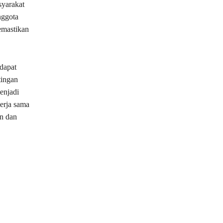
syarakat
nggota
emastikan
dapat
tingan
enjadi
erja sama
n dan