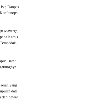
 Isir, Danpas
 Karobinops
Aju Mayerga,
t pada Kamis
u Cempedak,
pua Barat,
ergabungnya
daerah yang
mpulan data
n dari hewan