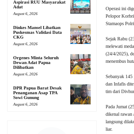
Aspirasi RUU Masyarakat
Adat
Operasi ini di
August 6, 2026
Pelopor Korbri
Stamaops Polri
Dinkes Mansel Libatkan
Puskesmas Validasi Data
CKG
Sejak Rabu (23
August 6, 2026
melewati medan
(24/4/2025), d
Orgenes Minta Seluruh
menembus hutan
Dewan Adat Papua
Dilibatkan
August 6, 2026
Sebanyak 145 
dan Infafis di
DPR Papua Barat Desak
tim dari Divhu
Penanganan Asap TPA
Sowi Gunung
August 6, 2026
Pada Jumat (25
dikenal rawan 
langsung dilak
liar.