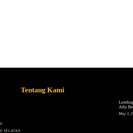
Tentang Kami
Lembag
Alfa B
May 3, 
I
I SELATAN