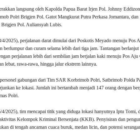
gerakkan langsung oleh Kapolda Papua Barat Irjen Pol. Johnny Eddizon
mob Polri Brigjen Pol. Gatot Mangkurat Putra Perkasa Jomantara, dan
 Brigjen Pol. Auliansyah Lubis.
/4/2025), perjalanan darat dimulai dari Poskotis Meyado menuju Pos 
 berlumpur dan curam selama lebih dari tiga jam. Tantangan berlanju
engan perjalanan lebih dari sembilan jam berjalan kaki menuju Pos Aj
 lebat, rawa-rawa, hingga jalur ekstrem lainnya.
personel gabungan dari Tim SAR Korbrimob Polri, Satbrimob Polda Pa
terjunkan ke lokasi. Jumlah ini bertambah menjadi 147 orang dengan b
mas Polri.
/4/2025), tim mencapai titik yang diduga lokasi hanyutnya Iptu Tomi, 
aktivitas Kelompok Kriminal Bersenjata (KKB). Penyisiran dan pengu
ukan di tengah ancaman cuaca buruk, medan licin, dan potensi seranga