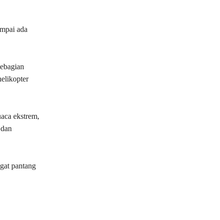
ampai ada
sebagian
elikopter
aca ekstrem,
 dan
gat pantang