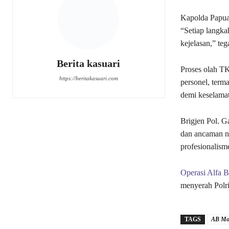
Kapolda Papua
“Setiap langka
kejelasan,” teg
Berita kasuari
Proses olah TK
https://beritakasuari.com
personel, term
demi keselama
Brigjen Pol. G
dan ancaman ny
profesionalisme
Operasi Alfa 
menyerah Polri
TAGS
AB Mo