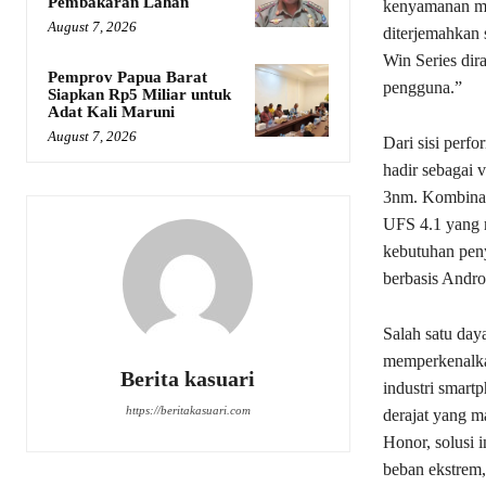
Pembakaran Lahan
kenyamanan mat
August 7, 2026
diterjemahkan 
Win Series dir
Pemprov Papua Barat
pengguna.”
Siapkan Rp5 Miliar untuk
Adat Kali Maruni
August 7, 2026
Dari sisi perf
hadir sebagai 
3nm. Kombina
UFS 4.1 yang m
kebutuhan peny
berbasis Andro
Salah satu day
memperkenalkan
Berita kasuari
industri smart
https://beritakasuari.com
derajat yang 
Honor, solusi 
beban ekstrem,