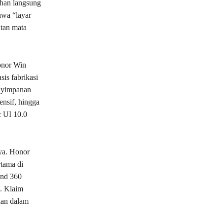
uhan langsung
hwa “layar
tan mata
onor Win
is fabrikasi
nyimpanan
nsif, hingga
c UI 10.0
nya. Honor
tama di
und 360
. Klaim
kan dalam