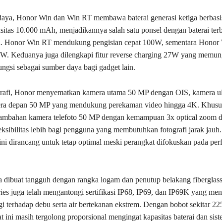
daya, Honor Win dan Win RT membawa baterai generasi ketiga berbasi
asitas 10.000 mAh, menjadikannya salah satu ponsel dengan baterai terb
ini. Honor Win RT mendukung pengisian cepat 100W, sementara Honor
. Keduanya juga dilengkapi fitur reverse charging 27W yang memu
ungsi sebagai sumber daya bagi gadget lain.
ografi, Honor menyematkan kamera utama 50 MP dengan OIS, kamera ul
era depan 50 MP yang mendukung perekaman video hingga 4K. Khus
 tambahan kamera telefoto 50 MP dengan kemampuan 3x optical zoom 
ksibilitas lebih bagi pengguna yang membutuhkan fotografi jarak jauh.
ini dirancang untuk tetap optimal meski perangkat difokuskan pada per
 dibuat tangguh dengan rangka logam dan penutup belakang fiberglass u
es juga telah mengantongi sertifikasi IP68, IP69, dan IP69K yang me
gi terhadap debu serta air bertekanan ekstrem. Dengan bobot sekitar 2
t ini masih tergolong proporsional mengingat kapasitas baterai dan sis