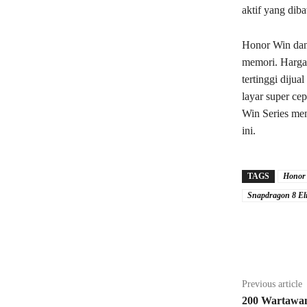
aktif yang dib
Honor Win dan 
memori. Harga
tertinggi diju
layar super cep
Win Series men
ini.
TAGS
Honor
Snapdragon 8 Eli
Share
Previous article
200 Wartawan