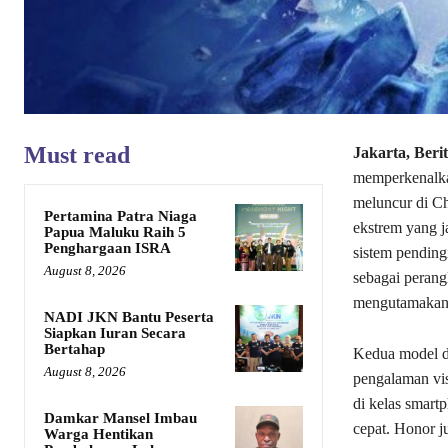
Must read
Jakarta, Beri
memperkenalka
meluncur di Ch
Pertamina Patra Niaga
ekstrem yang j
Papua Maluku Raih 5
Penghargaan ISRA
sistem pending
August 8, 2026
sebagai perang
mengutamakan 
NADI JKN Bantu Peserta
Siapkan Iuran Secara
Bertahap
Kedua model d
August 8, 2026
pengalaman vis
di kelas smart
Damkar Mansel Imbau
cepat. Honor 
Warga Hentikan