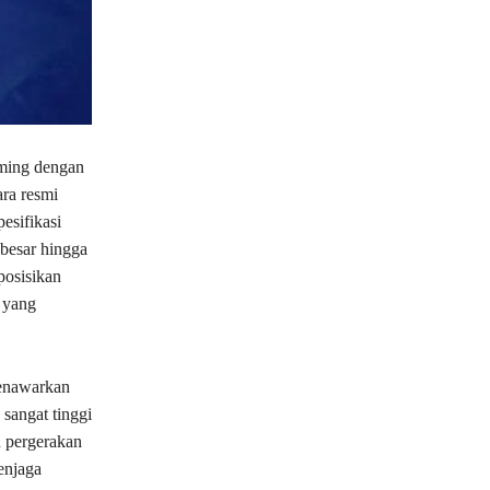
ming dengan
ra resmi
esifikasi
 besar hingga
posisikan
 yang
menawarkan
 sangat tinggi
n pergerakan
enjaga