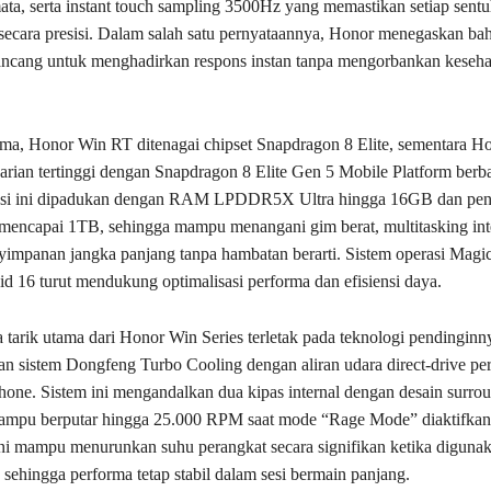
a, serta instant touch sampling 3500Hz yang memastikan setiap sent
secara presisi. Dalam salah satu pernyataannya, Honor menegaskan ba
ancang untuk menghadirkan respons instan tanpa mengorbankan keseha
orma, Honor Win RT ditenagai chipset Snapdragon 8 Elite, sementara H
varian tertinggi dengan Snapdragon 8 Elite Gen 5 Mobile Platform berbas
si ini dipadukan dengan RAM LPDDR5X Ultra hingga 16GB dan pe
encapai 1TB, sehingga mampu menangani gim berat, multitasking inte
impanan jangka panjang tanpa hambatan berarti. Sistem operasi Magi
id 16 turut mendukung optimalisasi performa dan efisiensi daya.
a tarik utama dari Honor Win Series terletak pada teknologi pendingin
 sistem Dongfeng Turbo Cooling dengan aliran udara direct-drive per
phone. Sistem ini mengandalkan dua kipas internal dengan desain surro
mampu berputar hingga 25.000 RPM saat mode “Rage Mode” diaktifkan
ini mampu menurunkan suhu perangkat secara signifikan ketika diguna
 sehingga performa tetap stabil dalam sesi bermain panjang.