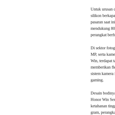
Untuk urusan 
silikon berkap
pasaran saat 
mendukung 80W
perangkat berf
Di sektor fot
MP, serta kam
Win, terdapat
memberikan fle
sistem kamera 
gaming.
Desain bodinya
Honor Win Seri
ketahanan ting
gram, perangka