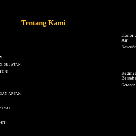
Tentang Kami
Honor 5
Air
Novembe
I
I SELATAN
TUNI
Redmi 
Bersah
October 
GAN ARFAK
MINAL
DET