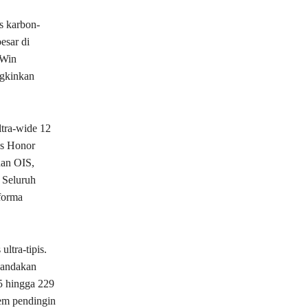
s karbon-
esar di
 Win
ngkinkan
tra-wide 12
us Honor
dan OIS,
 Seluruh
forma
ltra-tipis.
nandakan
25 hingga 229
tem pendingin