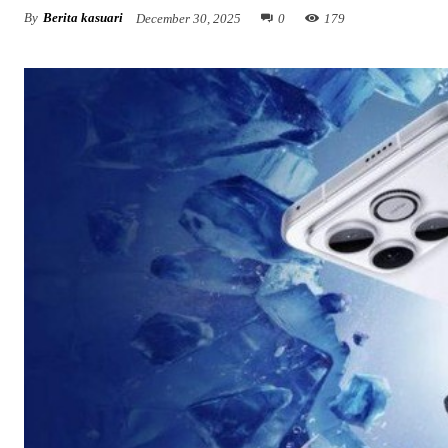
By
Berita kasuari
December 30, 2025
0
179