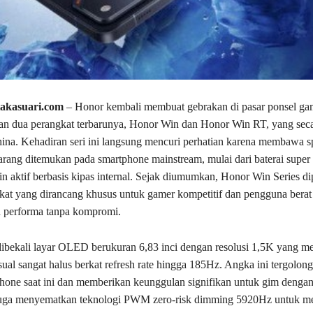
takasuari.com
– Honor kembali membuat gebrakan di pasar ponsel ga
n dua perangkat terbarunya, Honor Win dan Honor Win RT, yang seca
ina. Kehadiran seri ini langsung mencuri perhatian karena membawa sp
arang ditemukan pada smartphone mainstream, mulai dari baterai super
in aktif berbasis kipas internal. Sejak diumumkan, Honor Win Series di
kat yang dirancang khusus untuk gamer kompetitif dan pengguna berat
performa tanpa kompromi.
ibekali layar OLED berukuran 6,83 inci dengan resolusi 1,5K yang 
ual sangat halus berkat refresh rate hingga 185Hz. Angka ini tergolong
phone saat ini dan memberikan keunggulan signifikan untuk gim denga
juga menyematkan teknologi PWM zero-risk dimming 5920Hz untuk m