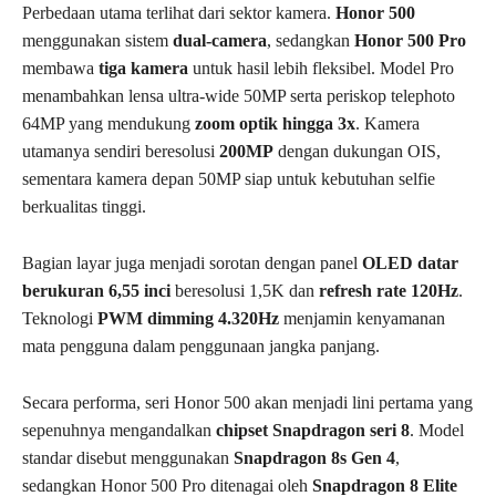
Perbedaan utama terlihat dari sektor kamera.
Honor 500
menggunakan sistem
dual-camera
, sedangkan
Honor 500 Pro
membawa
tiga kamera
untuk hasil lebih fleksibel. Model Pro
menambahkan lensa ultra-wide 50MP serta periskop telephoto
64MP yang mendukung
zoom optik hingga 3x
. Kamera
utamanya sendiri beresolusi
200MP
dengan dukungan OIS,
sementara kamera depan 50MP siap untuk kebutuhan selfie
berkualitas tinggi.
Bagian layar juga menjadi sorotan dengan panel
OLED datar
berukuran 6,55 inci
beresolusi 1,5K dan
refresh rate 120Hz
.
Teknologi
PWM dimming 4.320Hz
menjamin kenyamanan
mata pengguna dalam penggunaan jangka panjang.
Secara performa, seri Honor 500 akan menjadi lini pertama yang
sepenuhnya mengandalkan
chipset Snapdragon seri 8
. Model
standar disebut menggunakan
Snapdragon 8s Gen 4
,
sedangkan Honor 500 Pro ditenagai oleh
Snapdragon 8 Elite