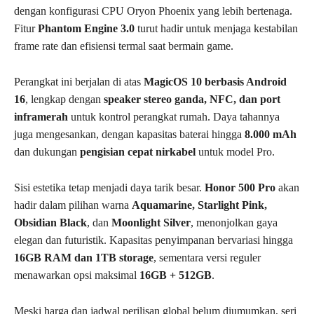
dengan konfigurasi CPU Oryon Phoenix yang lebih bertenaga.
Fitur
Phantom Engine 3.0
turut hadir untuk menjaga kestabilan
frame rate dan efisiensi termal saat bermain game.
Perangkat ini berjalan di atas
MagicOS 10 berbasis Android
16
, lengkap dengan
speaker stereo ganda, NFC, dan port
inframerah
untuk kontrol perangkat rumah. Daya tahannya
juga mengesankan, dengan kapasitas baterai hingga
8.000 mAh
dan dukungan
pengisian cepat nirkabel
untuk model Pro.
Sisi estetika tetap menjadi daya tarik besar.
Honor 500 Pro
akan
hadir dalam pilihan warna
Aquamarine, Starlight Pink,
Obsidian Black
, dan
Moonlight Silver
, menonjolkan gaya
elegan dan futuristik. Kapasitas penyimpanan bervariasi hingga
16GB RAM dan 1TB storage
, sementara versi reguler
menawarkan opsi maksimal
16GB + 512GB
.
Meski harga dan jadwal perilisan global belum diumumkan, seri