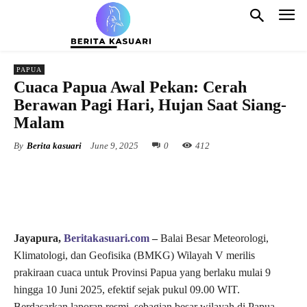
PAPUA
Cuaca Papua Awal Pekan: Cerah
Berawan Pagi Hari, Hujan Saat Siang-
Malam
By
Berita kasuari
June 9, 2025
0
412
Jayapura,
Beritakasuari.com
–
Balai Besar Meteorologi,
Klimatologi, dan Geofisika (BMKG) Wilayah V merilis
prakiraan cuaca untuk Provinsi Papua yang berlaku mulai 9
hingga 10 Juni 2025, efektif sejak pukul 09.00 WIT.
Berdasarkan laporan resmi, sebagian besar wilayah di Papua