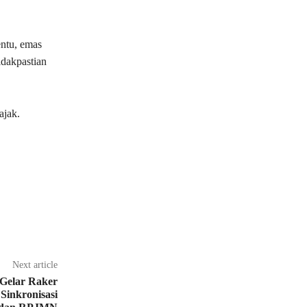
entu, emas
tidakpastian
ajak.
Next article
Gelar Raker
Sinkronisasi