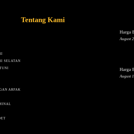
Tentang Kami
Harga E
August 2
I
I SELATAN
TUNI
Harga E
August 1
GAN ARFAK
MINAL
DET