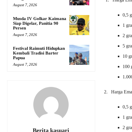
August 7, 2026
0,5 
Musda IV Golkar Kaimana
Siap Digelar, Panitia 90
1 gr
Persen
August 7, 2026
2 gr
5 gr
Festival Raimuti Hidupkan
Kembali Tradisi Barter
10 g
Papua
August 7, 2026
100 
1.00
2. Harga Em
0,5 
1 gr
2 gr
Berita kasuari