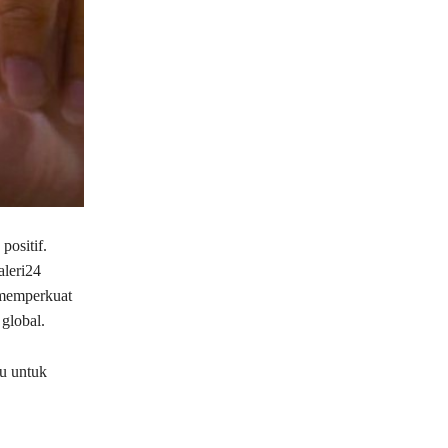
positif.
aleri24
 memperkuat
 global.
ru untuk