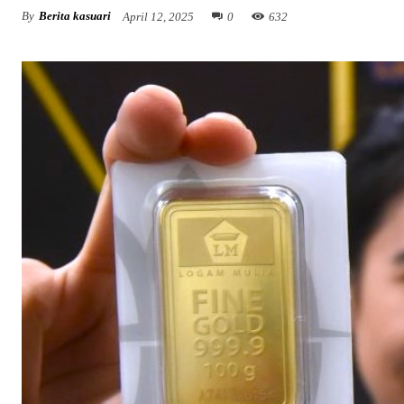
By
Berita kasuari
April 12, 2025
0
632