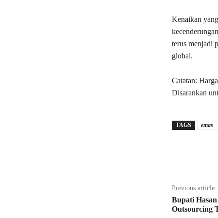
Kenaikan yang
kecenderungan 
terus menjadi p
global.
Catatan: Harg
Disarankan un
TAGS
emas
Share
Previous article
Bupati Hasan
Outsourcing 