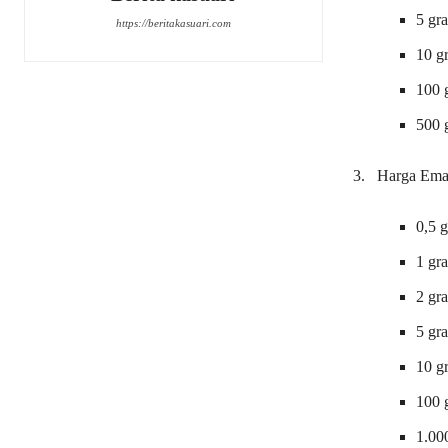
5 gr
https://beritakasuari.com
10 g
100 
500 
3. Harga Emas
0,5 
1 gr
2 gr
5 gr
10 g
100 
1.00