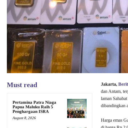
Must read
Jakarta,
Beri
dan Antam, ter
laman Sahabat 
Pertamina Patra Niaga
dibandingkan a
Papua Maluku Raih 5
Penghargaan ISRA
August 8, 2026
Harga emas Gal
di harga Rp 2.