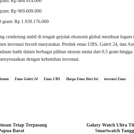
gram: Rp 484.914.000
gram: Rp 969.609.000
0 gram: Rp 1.939.176.000
g cenderung stabil di tengah gejolak ekonomi global membuat logam m
men investasi favorit masyarakat. Produk emas UBS, Galeri 24, dan A
gadaian hadir dalam berbagai pilihan ukuran mulai dari 0,5 gram hingga
menyesuaikan dengan kebutuhan investasi.
Antam
Emas Galeri 24
Emas UBS
Harga Emas Hari Ini
investasi Emas
tusan Tetap Terpasang
Galaxy Watch Ultra Ti
Papua Barat
Smartwatch Tanggu