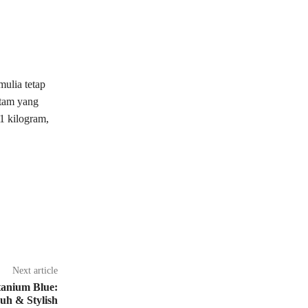
ulia tetap
ntam yang
 1 kilogram,
Next article
tanium Blue:
h & Stylish