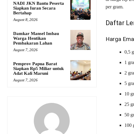
NADI JKN Bantu Peserta
per gram.
Siapkan Iuran Secara
Bertahap
August 8, 2026
Daftar Le
Damkar Mansel Imbau
Harga Ema
Warga Hentikan
Pembakaran Lahan
August 7, 2026
0,5 
1 gr
Pemprov Papua Barat
Siapkan Rp5 Miliar untuk
2 gr
Adat Kali Maruni
August 7, 2026
5 gr
10 g
25 g
50 g
100 