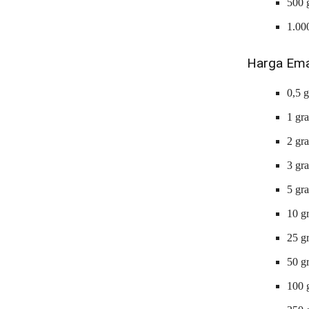
500 
1.00
Harga Em
0,5 
1 gr
2 gr
3 gr
5 gr
10 g
25 g
50 g
100 