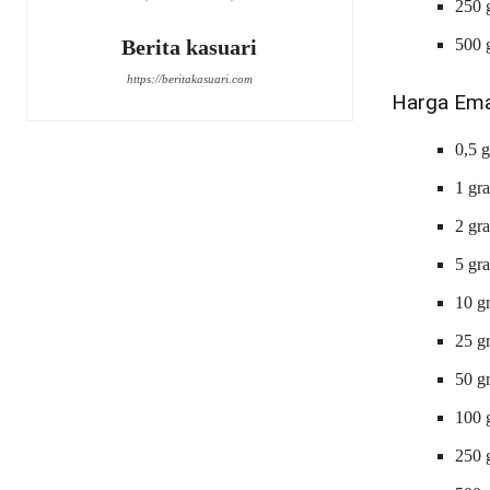
250 
Berita kasuari
500 
https://beritakasuari.com
Harga Emas
0,5 
1 gr
2 gr
5 gr
10 g
25 g
50 g
100 
250 