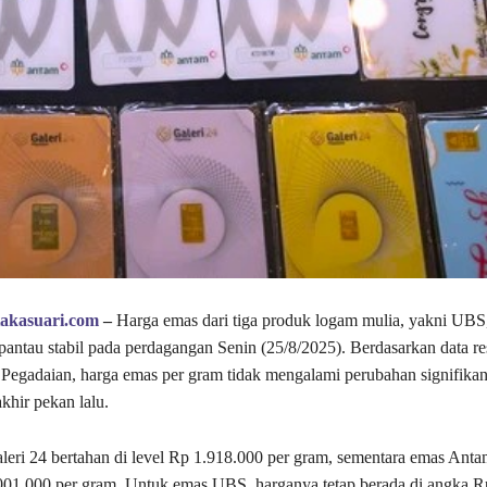
takasuari.com
–
Harga emas dari tiga produk logam mulia, yakni UBS,
pantau stabil pada perdagangan Senin (25/8/2025). Berdasarkan data re
Pegadaian, harga emas per gram tidak mengalami perubahan signifika
khir pekan lalu.
eri 24 bertahan di level Rp 1.918.000 per gram, sementara emas Antam
001.000 per gram. Untuk emas UBS, harganya tetap berada di angka R