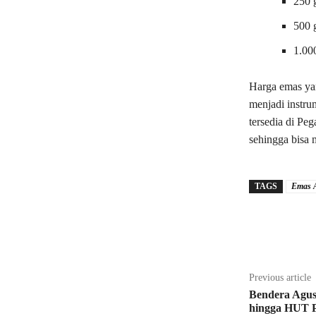
250 
500 
1.00
Harga emas yan
menjadi instru
tersedia di Pe
sehingga bisa 
TAGS
Emas 
Share
Previous article
Bendera Agus
hingga HUT 