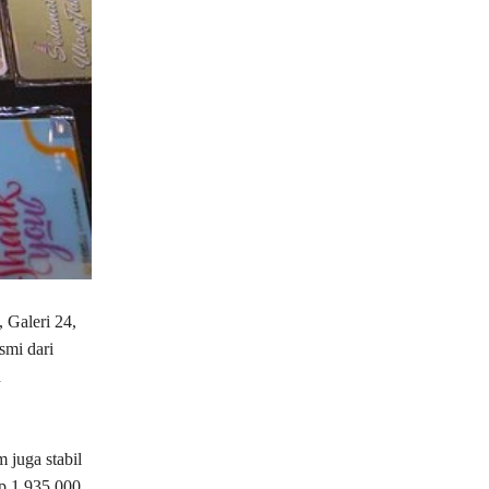
 Galeri 24,
smi dari
n
 juga stabil
p 1.935.000