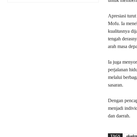
untuk memberik
Apresiasi tur
Mofu. Ia menek
kualitasnya di
tengah derasny
arah masa dep
Ia juga menyor
perjalanan hi
melalui berbag
sasaran.
Dengan pencap
menjadi indivi
dan daerah.
TAGS
akadem