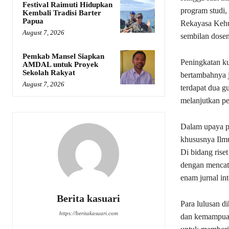
Festival Raimuti Hidupkan
program studi,
Kembali Tradisi Barter
Papua
Rekayasa Kehut
August 7, 2026
sembilan dosen 
Pemkab Mansel Siapkan
Peningkatan ku
AMDAL untuk Proyek
Sekolah Rakyat
bertambahnya j
August 7, 2026
terdapat dua gu
melanjutkan pe
Dalam upaya p
khususnya Ilm
Di bidang rise
dengan mencata
enam jurnal int
Berita kasuari
Para lulusan d
https://beritakasuari.com
dan kemampuan 