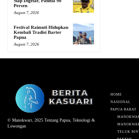
Siap Digelar, Panitia 90
Persen
August 7, 2026
Festival Raimuti Hidupkan
Kembali Tradisi Barter
Papua
August 7, 2026
HOME
NASIONAL
PAPUA BARAT
MANOKWAR
© Manokwari, 2025 Tentang Papua, Teknologi &
MANOKWAR
Lowongan
TELUK BIN