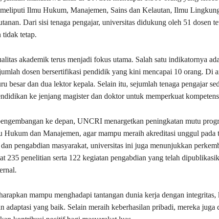
 meliputi Ilmu Hukum, Manajemen, Sains dan Kelautan, Ilmu Lingkung
anan. Dari sisi tenaga pengajar, universitas didukung oleh 51 dosen te
tidak tetap.
alitas akademik terus menjadi fokus utama. Salah satu indikatornya ad
umlah dosen bersertifikasi pendidik yang kini mencapai 10 orang. Di 
ru besar dan dua lektor kepala. Selain itu, sejumlah tenaga pengajar se
ndidikan ke jenjang magister dan doktor untuk memperkuat kompetensi 
engembangan ke depan, UNCRI menargetkan peningkatan mutu progr
u Hukum dan Manajemen, agar mampu meraih akreditasi unggul pada 
t dan pengabdian masyarakat, universitas ini juga menunjukkan perke
t 235 penelitian serta 122 kegiatan pengabdian yang telah dipublikasi
ernal.
iharapkan mampu menghadapi tantangan dunia kerja dengan integritas,
adaptasi yang baik. Selain meraih keberhasilan pribadi, mereka juga 