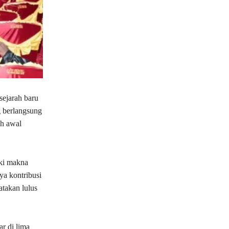
sejarah baru
 berlangsung
ah awal
ki makna
ya kontribusi
atakan lulus
r di lima