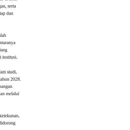
an, serta
tap dan
alah
antaranya
dang
institusi.
am studi,
tahun 2028.
mbangan
kan melalui
 ketekunan,
didorong