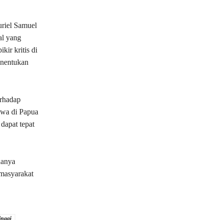
riel Samuel
al yang
ir kritis di
enentukan
erhadap
swa di Papua
dapat tepat
hanya
 masyarakat
inggi