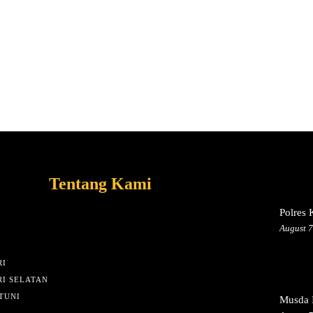
Tentang Kami
Polres
August 7
I
I SELATAN
TUNI
Musda I