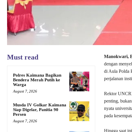
Must read
Manokwari, B
dengan menyel
di Aula Polda 
Polres Kaimana Bagikan
perjalanan inst
Bendera Merah Putih ke
Warga
August 7, 2026
Rektor UNCRI,
penting, bukan
Musda IV Golkar Kaimana
nyata universi
Siap Digelar, Panitia 90
Persen
pada kesempata
August 7, 2026
Hingga saat in