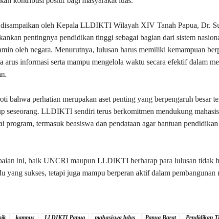
an kontribusi positif bagi masyarakat luas.
ut disampaikan oleh Kepala LLDIKTI Wilayah XIV Tanah Papua, Dr. Su
ankan pentingnya pendidikan tinggi sebagai bagian dari sistem nasion
jamin oleh negara. Menurutnya, lulusan harus memiliki kemampuan berpik
a arus informasi serta mampu mengelola waktu secara efektif dalam m
an.
oti bahwa perhatian merupakan aset penting yang berpengaruh besar t
dup seseorang. LLDIKTI sendiri terus berkomitmen mendukung mahasi
ai program, termasuk beasiswa dan pendataan agar bantuan pendidikan 
aian ini, baik UNCRI maupun LLDIKTI berharap para lulusan tidak 
du yang sukses, tetapi juga mampu berperan aktif dalam pembangunan
ik
kampus
LLDIKTI Papua
mahasiswa lulus
Papua Barat
Pendidikan T