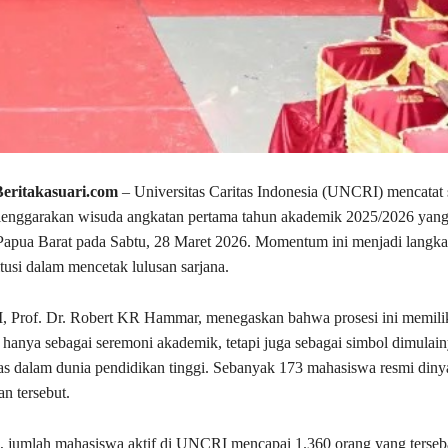
eritakasuari.com
– Universitas Caritas Indonesia (UNCRI) mencatat 
enggarakan wisuda angkatan pertama tahun akademik 2025/2026 yang
Papua Barat pada Sabtu, 28 Maret 2026. Momentum ini menjadi langk
itusi dalam mencetak lulusan sarjana.
 Prof. Dr. Robert KR Hammar, menegaskan bahwa prosesi ini memili
 hanya sebagai seremoni akademik, tetapi juga sebagai simbol dimulain
tas dalam dunia pendidikan tinggi. Sebanyak 173 mahasiswa resmi diny
n tersebut.
i, jumlah mahasiswa aktif di UNCRI mencapai 1.360 orang yang terseba