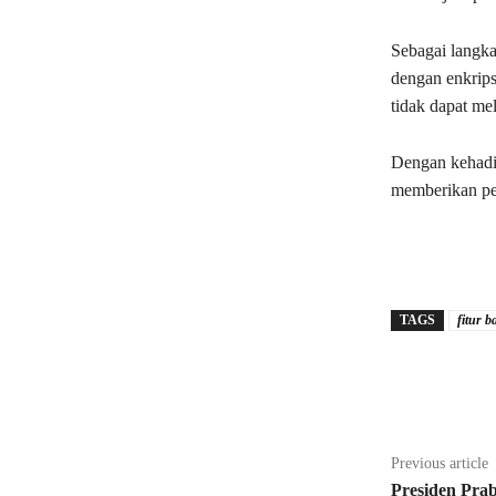
Sebagai langk
dengan enkrips
tidak dapat me
Dengan kehadir
memberikan pen
TAGS
fitur 
Share
Previous article
Presiden Pra