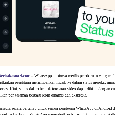
Beritakasuari.com
–
WhatsApp akhirnya merilis pembaruan yang tela
ngkinkan pengguna menambahkan musik ke dalam status mereka, mirip 
ories. Kini, status dalam bentuk foto atau video dapat dihiasi dengan c
dikan pengalaman berbagi lebih dinamis dan ekspresif.
 tersedia secara bertahap untuk semua pengguna WhatsApp di Android 
a pekan ke depan. WhatsApp menyebutkan bahwa jutaan lagu dapat dip