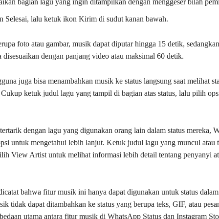
aikan bagian lagu yang ingin ditampilkan dengan menggeser bilah pemi
n Selesai, lalu ketuk ikon Kirim di sudut kanan bawah.
erupa foto atau gambar, musik dapat diputar hingga 15 detik, sedangkan
sa disesuaikan dengan panjang video atau maksimal 60 detik.
ngguna juga bisa menambahkan musik ke status langsung saat melihat st
Cukup ketuk judul lagu yang tampil di bagian atas status, lalu pilih ops
tertarik dengan lagu yang digunakan orang lain dalam status mereka,
si untuk mengetahui lebih lanjut. Ketuk judul lagu yang muncul atau 
u pilih View Artist untuk melihat informasi lebih detail tentang penyanyi a
dicatat bahwa fitur musik ini hanya dapat digunakan untuk status dalam
sik tidak dapat ditambahkan ke status yang berupa teks, GIF, atau pesa
rbedaan utama antara fitur musik di WhatsApp Status dan Instagram Stor