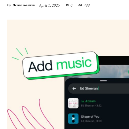
By
Berita kasuari
April 1, 2025
0
433