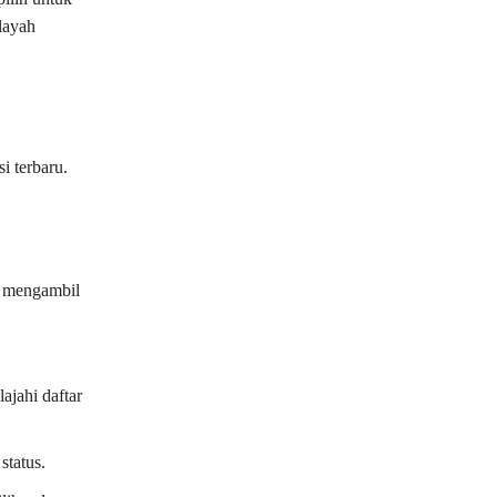
layah
i terbaru.
k mengambil
ajahi daftar
status.