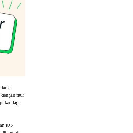
h lama
dengan fitur
uplikan lagu
dan iOS
ilih untuk