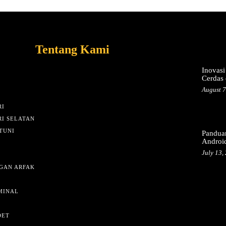
Tentang Kami
Inovasi
Cerdas 
August 7
I
I SELATAN
TUNI
Pandua
Androi
July 13,
GAN ARFAK
MINAL
DET