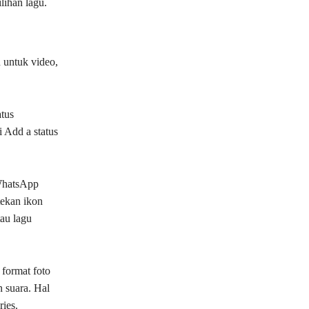
lihan lagu.
 untuk video,
atus
i Add a status
 WhatsApp
tekan ikon
tau lagu
 format foto
n suara. Hal
ies.