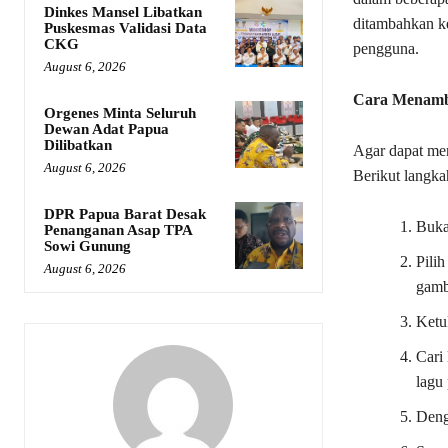
Dinkes Mansel Libatkan
ditambahkan ke
Puskesmas Validasi Data
CKG
pengguna.
August 6, 2026
Cara Menamb
Orgenes Minta Seluruh
Dewan Adat Papua
Dilibatkan
Agar dapat men
August 6, 2026
Berikut langk
DPR Papua Barat Desak
Buka
Penanganan Asap TPA
Sowi Gunung
Pili
August 6, 2026
gamb
Ketu
Cari 
lagu 
Deng