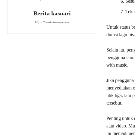
Sesu
Teka
Berita kasuari
https://beritakasuari.com
Untuk status b
durasi lagu bi
Selain itu, pe
pengguna lain. 
with music.
Jika pengguna 
menyediakan op
titik tiga, lal
tersebut.
Penting untuk 
atau video. Mu
ini menjadi pe