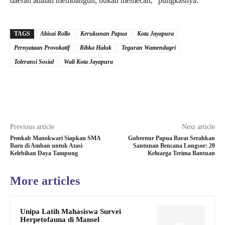
daerah adalah membangun, bukan memecah,” pungkasnya.
TAGS
Abisai Rollo
Kerukunan Papua
Kota Jayapura
Pernyataan Provokatif
Ribka Haluk
Teguran Wamendagri
Toleransi Sosial
Wali Kota Jayapura
Previous article
Next article
Pemkab Manokwari Siapkan SMA
Gubernur Papua Barat Serahkan
Baru di Amban untuk Atasi
Santunan Bencana Longsor: 20
Kelebihan Daya Tampung
Keluarga Terima Bantuan
More articles
Unipa Latih Mahasiswa Survei
Herpetofauna di Mansel