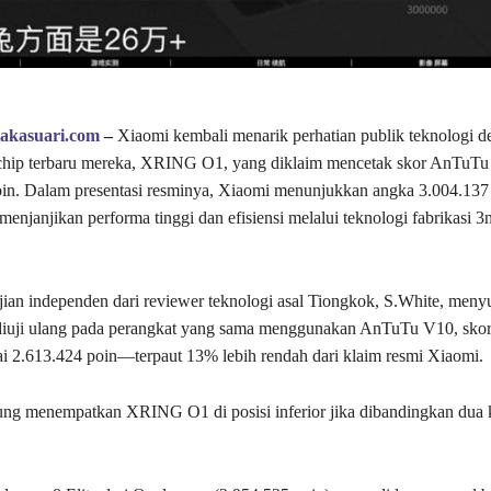
takasuari.com
–
Xiaomi kembali menarik perhatian publik teknologi 
ip terbaru mereka, XRING O1, yang diklaim mencetak skor AnTuT
oin. Dalam presentasi resminya, Xiaomi menunjukkan angka 3.004.137
njanjikan performa tinggi dan efisiensi melalui teknologi fabrikasi 
an independen dari reviewer teknologi asal Tiongkok, S.White, meny
 diuji ulang pada perangkat yang sama menggunakan AnTuTu V10, s
 2.613.424 poin—terpaut 13% lebih rendah dari klaim resmi Xiaomi.
sung menempatkan XRING O1 di posisi inferior jika dibandingkan dua 