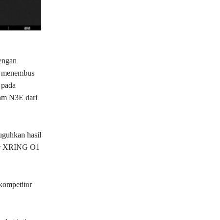
dengan
u menembus
 pada
3nm N3E dari
uguhkan hasil
kor XRING O1
kompetitor