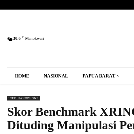
C
30.6
Manokwari
HOME
NASIONAL
PAPUA BARAT
INFO HANDPHONE
Skor Benchmark XRING
Dituding Manipulasi P