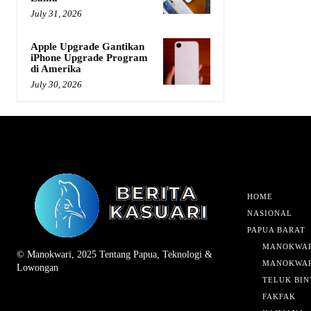
July 31, 2026
Apple Upgrade Gantikan
iPhone Upgrade Program
di Amerika
July 30, 2026
HOME
NASIONAL
PAPUA BARAT
MANOKWAR
© Manokwari, 2025 Tentang Papua, Teknologi &
MANOKWAR
Lowongan
TELUK BIN
FAKFAK