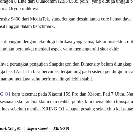
dragon 8 Elite dari Qualcomm (2.954.535 poin), yang diduga unggul be
orma Oryon miliknya.
nsity 9400 dari MediaTek, yang dengan desain tanpa core hemat daya 
asil unggul dalam benchmark.
 dibangun dengan teknologi fabrikasi yang sama, faktor arsitektur, opt
inginan perangkat menjadi aspek yang memengaruhi skor akhir.
bahwa perangkat pengujian Snapdragon dan Dimensity belum diungkap 
ngga hasil AnTuTu bisa bervariasi tergantung pada sistem pendingin mis
ampu menjaga suhu performa tinggi lebih stabil.
G O1
baru tersemat pada Xiaomi 15S Pro dan Xiaomi Pad 7 Ultra. N
esuaian skor antara klaim dan realita, publik kini menantikan transpar
h luas sebelum menilai XRING O1 sebagai pesaing sejati chip kelas ata
ark Xring 01
chipset xiaomi
XRING 01