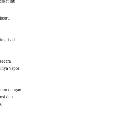
rkat inti
justru
imalisasi
secara
alnya vapor
amun dengan
ansi dan
s.