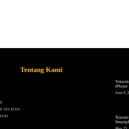
Tentang Kami
Teknolo
iPhone 
June 6, 
I
I SELATAN
TUNI
Xiaomi
Smartp
May 25,