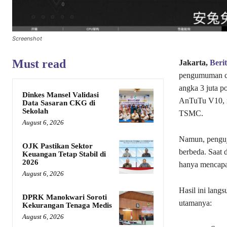
Screenshot
Must read
Jakarta,
Beri
pengumuman ch
angka 3 juta p
Dinkes Mansel Validasi
AnTuTu V10, me
Data Sasaran CKG di
Sekolah
TSMC.
August 6, 2026
Namun, penguji
OJK Pastikan Sektor
berbeda. Saat
Keuangan Tetap Stabil di
2026
hanya mencapai
August 6, 2026
Hasil ini lang
DPRK Manokwari Soroti
utamanya:
Kekurangan Tenaga Medis
August 6, 2026