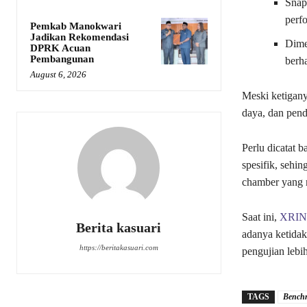
Snap
perf
Pemkab Manokwari
Jadikan Rekomendasi
Dime
DPRK Acuan
Pembangunan
berh
August 6, 2026
Meski ketiganya
daya, dan pend
Perlu dicatat 
spesifik, sehi
chamber yang m
Saat ini,
XRIN
Berita kasuari
adanya ketidaks
https://beritakasuari.com
pengujian lebi
TAGS
Benchm