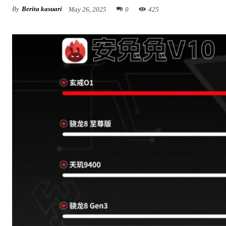
By
Berita kasuari
May 26, 2025
0
425