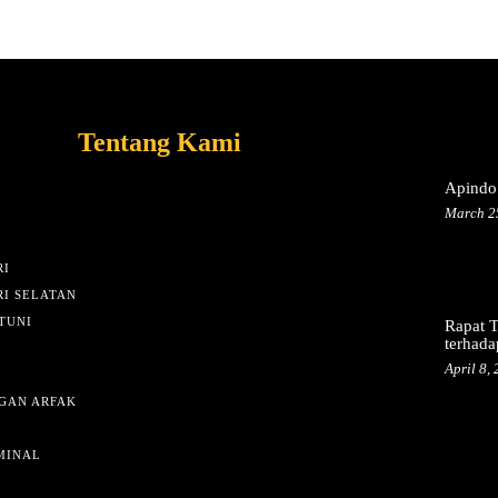
Tentang Kami
Apindo 
March 2
I
I SELATAN
TUNI
Rapat T
terhada
April 8,
GAN ARFAK
MINAL