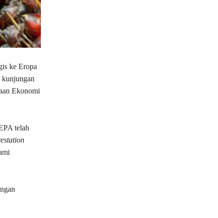
gis ke Eropa
m kunjungan
traan Ekonomi
EPA telah
estation
ami
engan