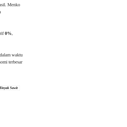
asil. Menko
a
rif
0%
,
 dalam waktu
nomi terbesar
inyak Sawit