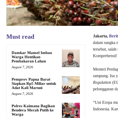
Must read
Jakarta,
Beri
dalam rangka m
tersebut, sala
Damkar Mansel Imbau
Komprehensif 
Warga Hentikan
Pembakaran Lahan
August 7, 2026
Menteri Perda
rampung. Isu y
Pemprov Papua Barat
Regulation
(EU
Siapkan Rp5 Miliar untuk
Adat Kali Maruni
pelonggaran da
August 7, 2026
“Uni Eropa mul
Polres Kaimana Bagikan
Indonesia. Kar
Bendera Merah Putih ke
Warga