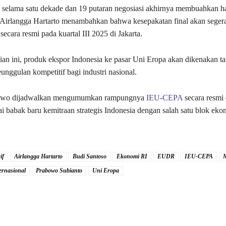
 selama satu dekade dan 19 putaran negosiasi akhirnya membuahkan h
Airlangga Hartarto menambahkan bahwa kesepakatan final akan seger
secara resmi pada kuartal III 2025 di Jakarta.
jian ini, produk ekspor Indonesia ke pasar Uni Eropa akan dikenakan ta
nggulan kompetitif bagi industri nasional.
bowo dijadwalkan mengumumkan rampungnya
IEU-CEPA
secara resmi
i babak baru kemitraan strategis Indonesia dengan salah satu blok eko
if
Airlangga Hartarto
Budi Santoso
Ekonomi RI
EUDR
IEU-CEPA
M
ernasional
Prabowo Subianto
Uni Eropa