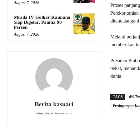
August 7, 2026
Proses panjang
Perekonomian 
Musda IV Golkar Kaimana
ditandatangani 
Siap Digelar, Panitia 90
Persen
August 7, 2026
Melalui perjan
memberikan keu
Presiden Pra
dekat, menanda
dunia.
TAGS
0% Tar
Berita kasuari
Perdagangan Int
https://beritakasuari.com
Share