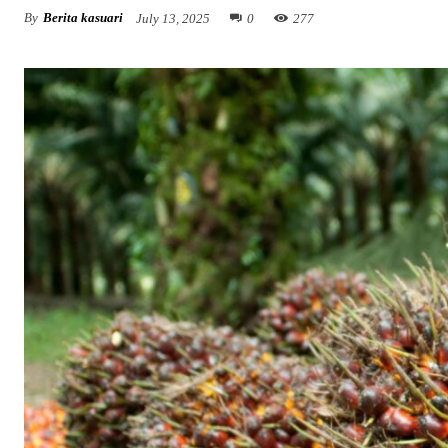
By
Berita kasuari
July 13, 2025
0
277