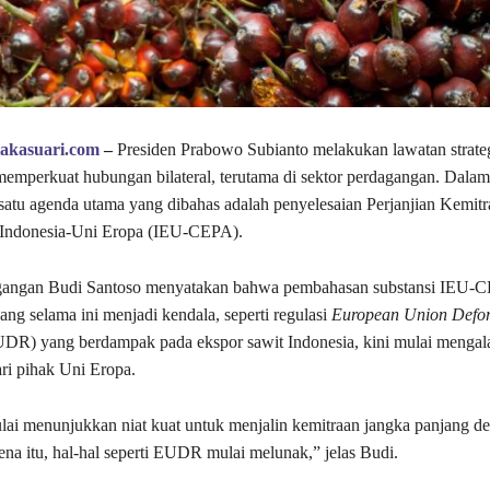
takasuari.com
–
Presiden Prabowo Subianto melakukan lawatan strate
emperkuat hubungan bilateral, terutama di sektor perdagangan. Dala
h satu agenda utama yang dibahas adalah penyelesaian Perjanjian Kemi
Indonesia-Uni Eropa (IEU-CEPA).
gangan Budi Santoso menyatakan bahwa pembahasan substansi IEU-C
ang selama ini menjadi kendala, seperti regulasi
European Union Defor
DR) yang berdampak pada ekspor sawit Indonesia, kini mulai mengal
ri pihak Uni Eropa.
ai menunjukkan niat kuat untuk menjalin kemitraan jangka panjang d
ena itu, hal-hal seperti EUDR mulai melunak,” jelas Budi.