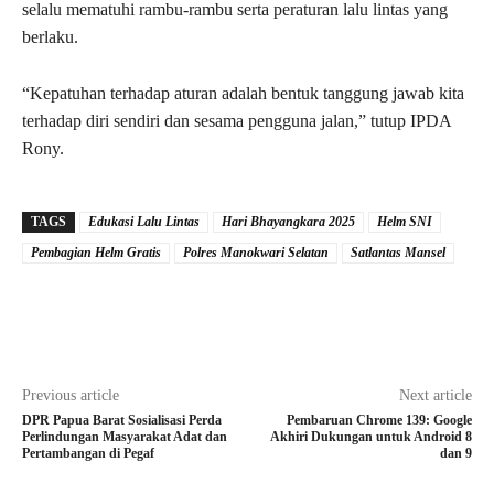
selalu mematuhi rambu-rambu serta peraturan lalu lintas yang
berlaku.
“Kepatuhan terhadap aturan adalah bentuk tanggung jawab kita
terhadap diri sendiri dan sesama pengguna jalan,” tutup IPDA
Rony.
TAGS
Edukasi Lalu Lintas
Hari Bhayangkara 2025
Helm SNI
Pembagian Helm Gratis
Polres Manokwari Selatan
Satlantas Mansel
Previous article
Next article
DPR Papua Barat Sosialisasi Perda
Pembaruan Chrome 139: Google
Perlindungan Masyarakat Adat dan
Akhiri Dukungan untuk Android 8
Pertambangan di Pegaf
dan 9