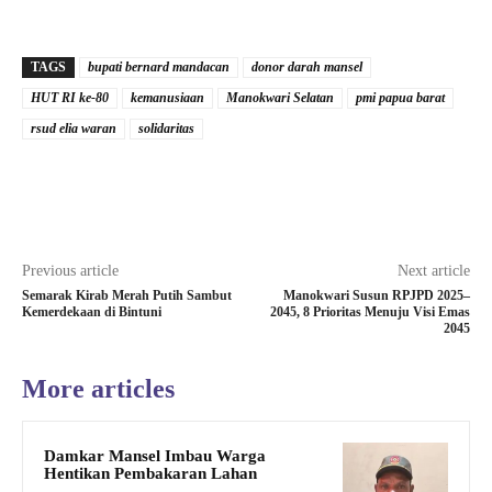
TAGS
bupati bernard mandacan
donor darah mansel
HUT RI ke-80
kemanusiaan
Manokwari Selatan
pmi papua barat
rsud elia waran
solidaritas
Previous article
Next article
Semarak Kirab Merah Putih Sambut
Manokwari Susun RPJPD 2025–
Kemerdekaan di Bintuni
2045, 8 Prioritas Menuju Visi Emas
2045
More articles
Damkar Mansel Imbau Warga
Hentikan Pembakaran Lahan