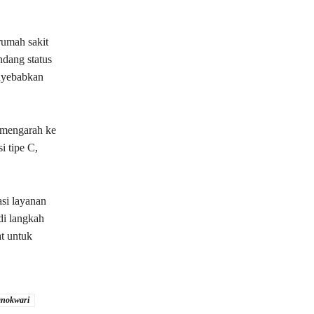
umah sakit
dang status
enyebabkan
s mengarah ke
 tipe C,
si layanan
di langkah
t untuk
anokwari