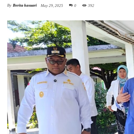
By
Berita kasuari
May 29, 2025
0
392