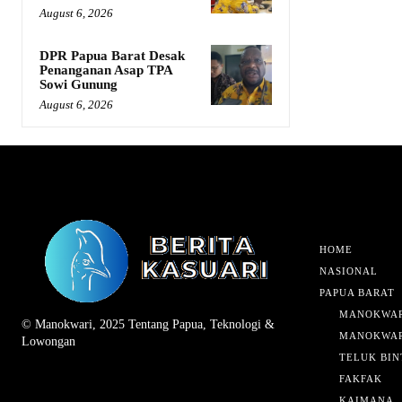
August 6, 2026
DPR Papua Barat Desak
Penanganan Asap TPA
Sowi Gunung
August 6, 2026
HOME
NASIONAL
PAPUA BARAT
MANOKWAR
© Manokwari, 2025 Tentang Papua, Teknologi &
MANOKWAR
Lowongan
TELUK BIN
FAKFAK
KAIMANA