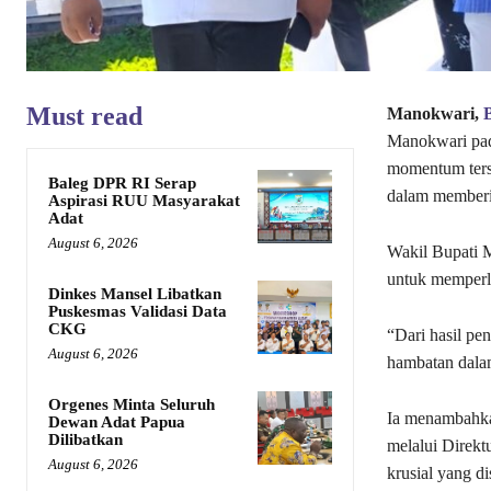
Must read
Manokwari,
Manokwari pad
momentum ters
Baleg DPR RI Serap
dalam memberi
Aspirasi RUU Masyarakat
Adat
August 6, 2026
Wakil Bupati 
untuk memperli
Dinkes Mansel Libatkan
Puskesmas Validasi Data
CKG
“Dari hasil pe
August 6, 2026
hambatan dala
Orgenes Minta Seluruh
Ia menambahka
Dewan Adat Papua
Dilibatkan
melalui Direkt
August 6, 2026
krusial yang d