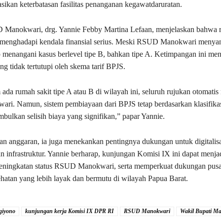
sikan keterbatasan fasilitas penanganan kegawatdaruratan.
 Manokwari, drg. Yannie Febby Martina Lefaan, menjelaskan bahwa r
h menghadapi kendala finansial serius. Meski RSUD Manokwari menyan
ap menangani kasus berlevel tipe B, bahkan tipe A. Ketimpangan ini m
g tidak tertutupi oleh skema tarif BPJS.
ada rumah sakit tipe A atau B di wilayah ini, seluruh rujukan otomati
. Namun, sistem pembiayaan dari BPJS tetap berdasarkan klasifikasi
bulkan selisih biaya yang signifikan,” papar Yannie.
an anggaran, ia juga menekankan pentingnya dukungan untuk digitalisa
n infrastruktur. Yannie berharap, kunjungan Komisi IX ini dapat menja
eningkatan status RSUD Manokwari, serta memperkuat dukungan pusa
hatan yang lebih layak dan bermutu di wilayah Papua Barat.
giyono
kunjungan kerja Komisi IX DPR RI
RSUD Manokwari
Wakil Bupati M