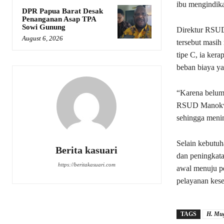
ibu mengindika
DPR Papua Barat Desak
Penanganan Asap TPA
Sowi Gunung
Direktur RSUD
August 6, 2026
tersebut masi
tipe C, ia ker
beban biaya yan
“Karena belum 
RSUD Manokwari
sehingga menim
Selain kebutuh
Berita kasuari
dan peningkata
https://beritakasuari.com
awal menuju p
pelayanan kese
TAGS
H. Mu