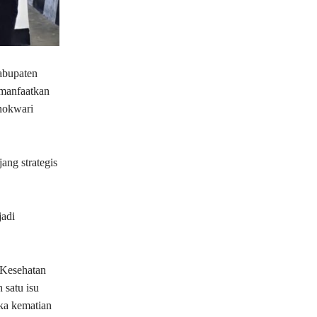
abupaten
manfaatkan
nokwari
ng strategis
jadi
 Kesehatan
 satu isu
gka kematian