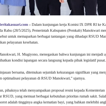
Beritakasuari.com
–
Dalam kunjungan kerja Komisi IX DPR RI ke K
a Rabu (28/5/2025), Pemerintah Kabupaten (Pemkab) Manokwari me
ebut untuk memaparkan berbagai tantangan yang dihadapi RSUD Ma
kan pelayanan kesehatan.
Manokwari, H. Mugiyono, menegaskan bahwa kunjungan ini menjadi aja
hatkan kondisi lapangan secara langsung kepada pihak legislatif pusat.
ninjauan bersama, ditemukan sejumlah kekurangan signifikan yang men
m optimalisasi pelayanan di RSUD Manokwari,” ujarnya.
n, pihaknya telah menyampaikan proposal resmi kepada Kementerian
ur RSUD, yang memuat berbagai kebutuhan prioritas rumah sakit. Salah
isorot adalah tingginya angka kematian bayi, yang bahkan melebihi an