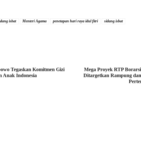
idang isbat
Menteri Agama
penetapan hari raya idul fitri
sidang isbat
bowo Tegaskan Komitmen Gizi
Mega Proyek RTP Borars
n Anak Indonesia
Ditargetkan Rampung dan
Perte