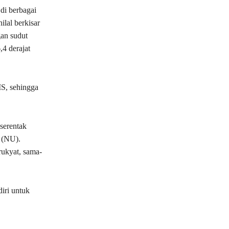
di berbagai
ilal berkisar
gan sudut
4 derajat
MS, sehingga
serentak
 (NU).
ukyat, sama-
iri untuk