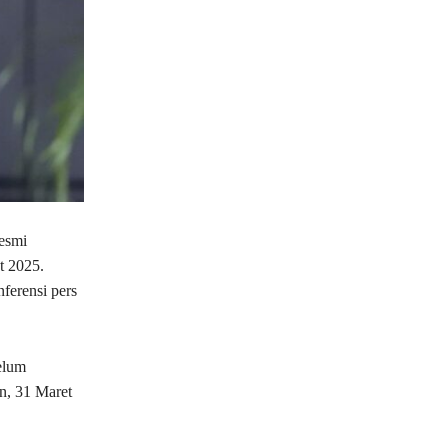
esmi
t 2025.
ferensi pers
elum
n, 31 Maret