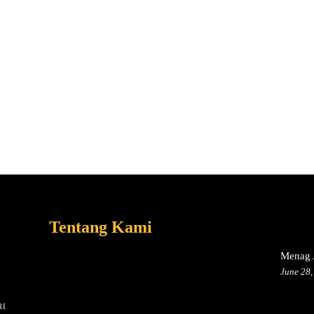
Tentang Kami
Menag A
June 28,
I