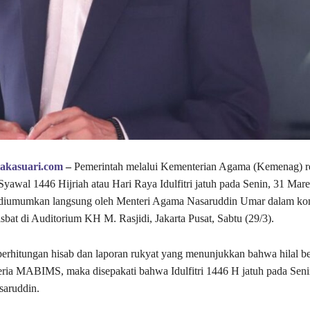
takasuari.com
–
Pemerintah melalui Kementerian Agama (Kemenag) r
yawal 1446 Hijriah atau Hari Raya Idulfitri jatuh pada Senin, 31 Mare
 diumumkan langsung oleh Menteri Agama Nasaruddin Umar dalam kon
isbat di Auditorium KH M. Rasjidi, Jakarta Pusat, Sabtu (29/3).
erhitungan hisab dan laporan rukyat yang menunjukkan bahwa hilal b
ria MABIMS, maka disepakati bahwa Idulfitri 1446 H jatuh pada Seni
saruddin.