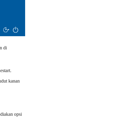
n di
start.
udut kanan
diakan opsi