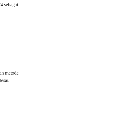
F4 sebagai
kan metode
esai.