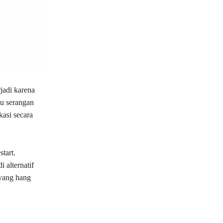
jadi karena
au serangan
kasi secara
tart.
 alternatif
 yang hang