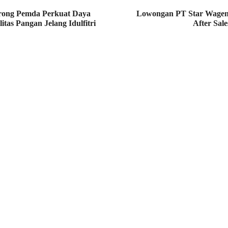
rong Pemda Perkuat Daya
Lowongan PT Star Wagen 
litas Pangan Jelang Idulfitri
After Sal