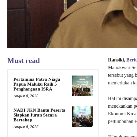
Must read
Ransiki,
Beri
Manokwari Sel
tersebut yang 
Pertamina Patra Niaga
memerlukan koo
Papua Maluku Raih 5
Penghargaan ISRA
August 8, 2026
Hal ini disamp
menekankan pen
NADI JKN Bantu Peserta
Ekonomi Kreati
Siapkan Iuran Secara
Bertahap
pertumbuhan e
August 8, 2026
“Untuk menggen