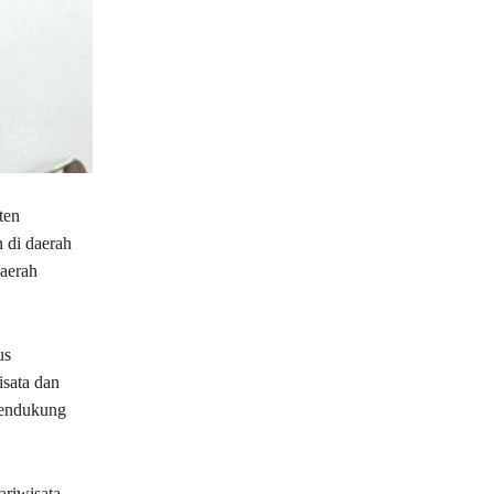
ten
 di daerah
daerah
us
isata dan
mendukung
ariwisata