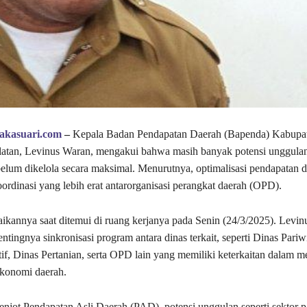
takasuari.com
–
Kepala Badan Pendapatan Daerah (Bapenda) Kabupa
atan, Levinus Waran, mengakui bahwa masih banyak potensi unggulan
belum dikelola secara maksimal. Menurutnya, optimalisasi pendapatan 
rdinasi yang lebih erat antarorganisasi perangkat daerah (OPD).
aikannya saat ditemui di ruang kerjanya pada Senin (24/3/2025). Levin
tingnya sinkronisasi program antara dinas terkait, seperti Dinas Pariw
f, Dinas Pertanian, serta OPD lain yang memiliki keterkaitan dalam 
konomi daerah.
jot Pendapatan Asli Daerah (PAD), potensi unggulan seperti sektor p