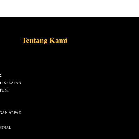
Tentang Kami
I
I SELATAN
TUNI
GAN ARFAK
MINAL