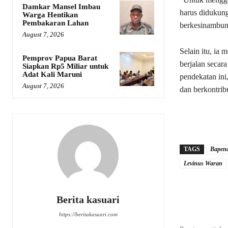
Damkar Mansel Imbau
harus didukung 
Warga Hentikan
Pembakaran Lahan
berkesinambun
August 7, 2026
Selain itu, ia
Pemprov Papua Barat
berjalan secar
Siapkan Rp5 Miliar untuk
Adat Kali Maruni
pendekatan ini
August 7, 2026
dan berkontrib
TAGS
Bapen
Levinus Waran
Share
Berita kasuari
https://beritakasuari.com