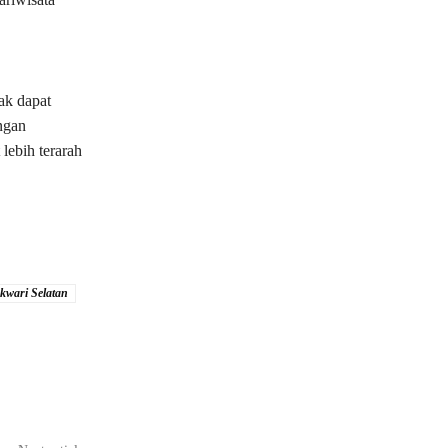
ak dapat
ngan
lebih terarah
wari Selatan