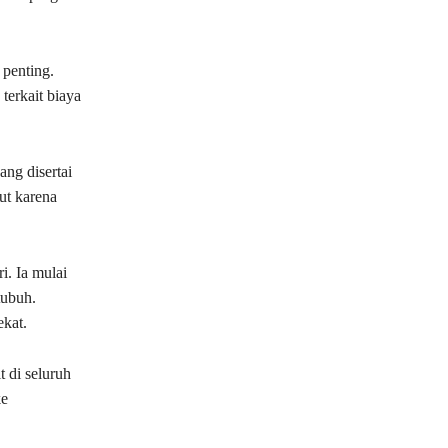
 penting.
terkait biaya
ng disertai
ut karena
i. Ia mulai
tubuh.
kat.
t di seluruh
ke