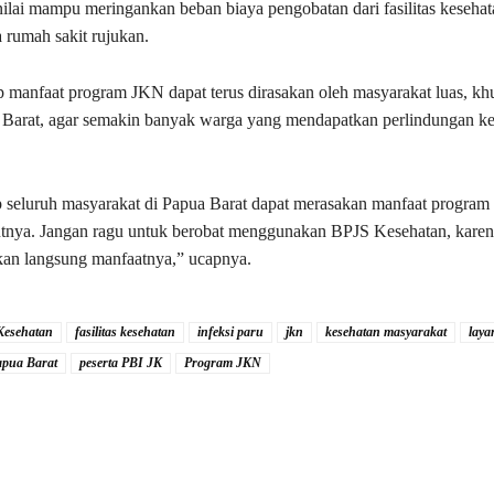
nilai mampu meringankan beban biaya pengobatan dari fasilitas kesehat
 rumah sakit rujukan.
p manfaat program JKN dapat terus dirasakan oleh masyarakat luas, kh
 Barat, agar semakin banyak warga yang mendapatkan perlindungan k
p seluruh masyarakat di Papua Barat dapat merasakan manfaat progra
utnya. Jangan ragu untuk berobat menggunakan BPJS Kesehatan, karen
kan langsung manfaatnya,” ucapnya.
Kesehatan
fasilitas kesehatan
infeksi paru
jkn
kesehatan masyarakat
laya
apua Barat
peserta PBI JK
Program JKN