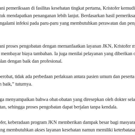
ni pemeriksaan di fasilitas kesehatan tingkat pertama, Kristofer kemud
tuk mendapatkan penanganan lebih lanjut. Berdasarkan hasil pemeriksaa
engalami infeksi pada paru-paru yang membutuhkan perawatan dan pen
ani proses pengobatan dengan memanfaatkan layanan JKN, Kristofer 
 membayar biaya tambahan. Ia juga menilai pelayanan yang diberikan 
alan dengan baik dan profesional.
erobat, tidak ada perbedaan perlakuan antara pasien umum dan peser
 baik,” tuturnya.
 juga menyampaikan bahwa obat-obatan yang diresepkan oleh dokter selal
atan, sehingga proses pengobatan dapat berjalan tanpa kendala.
ofer, keberadaan program JKN memberikan dampak besar bagi masyarak
ang membutuhkan akses layanan kesehatan namun memiliki keterbatas