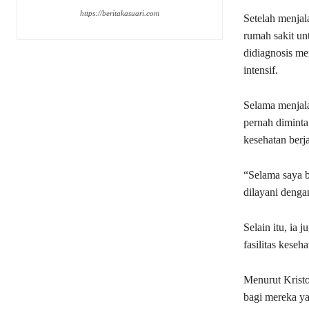
https://beritakasuari.com
Setelah menjala
rumah sakit un
didiagnosis m
intensif.
Selama menjal
pernah diminta
kesehatan berj
“Selama saya b
dilayani dengan
Selain itu, ia
fasilitas keseh
Menurut Krist
bagi mereka y