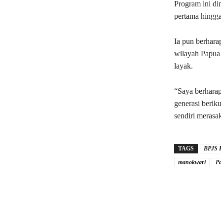
Program ini di
pertama hingga
Ia pun berhara
wilayah Papua
layak.
“Saya berhara
generasi berik
sendiri merasa
TAGS
BPJS 
manokwari
P
Share