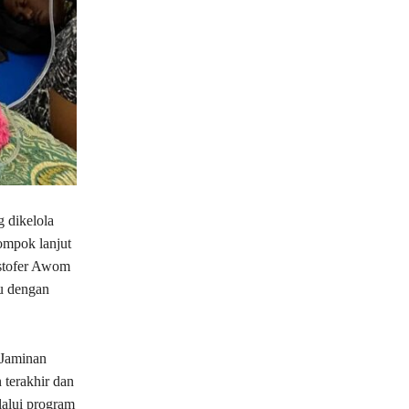
 dikelola
ompok lanjut
istofer Awom
u dengan
 Jaminan
 terakhir dan
lalui program