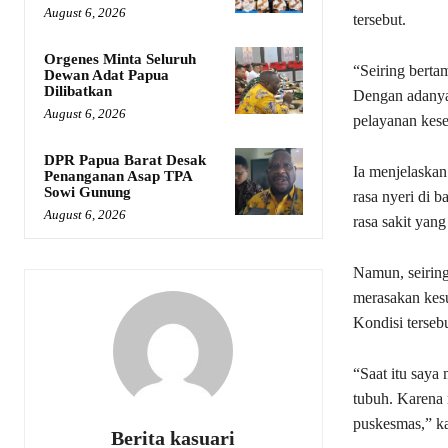
August 6, 2026
tersebut.
Orgenes Minta Seluruh
“Seiring berta
Dewan Adat Papua
Dilibatkan
Dengan adanya j
August 6, 2026
pelayanan kese
DPR Papua Barat Desak
Ia menjelaskan
Penanganan Asap TPA
Sowi Gunung
rasa nyeri di b
August 6, 2026
rasa sakit yang
Namun, seiring
merasakan kesul
Kondisi terseb
“Saat itu saya 
tubuh. Karena 
puskesmas,” ka
Berita kasuari