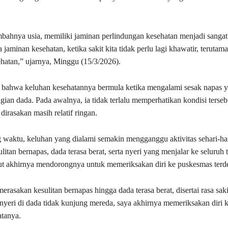
mbahnya usia, memiliki jaminan perlindungan kesehatan menjadi sangat
aminan kesehatan, ketika sakit kita tidak perlu lagi khawatir, terutama 
hatan,” ujarnya, Minggu (15/3/2026).
 bahwa keluhan kesehatannya bermula ketika mengalami sesak napas ya
agian dada. Pada awalnya, ia tidak terlalu memperhatikan kondisi terseb
 dirasakan masih relatif ringan.
 waktu, keluhan yang dialami semakin mengganggu aktivitas sehari-har
itan bernapas, dada terasa berat, serta nyeri yang menjalar ke seluruh 
ut akhirnya mendorongnya untuk memeriksakan diri ke puskesmas terde
merasakan kesulitan bernapas hingga dada terasa berat, disertai rasa saki
nyeri di dada tidak kunjung mereda, saya akhirnya memeriksakan diri 
tanya.