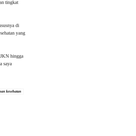
an tingkat
ususnya di
esehatan yang
m JKN hingga
a saya
nan kesehatan