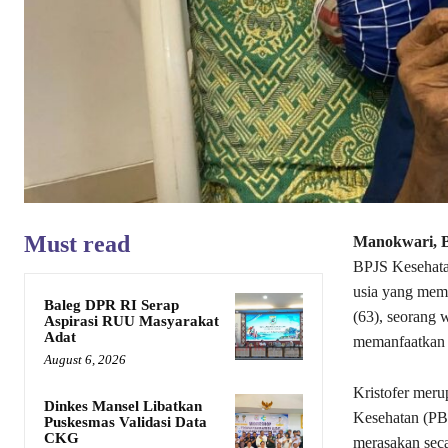
Must read
Manokwari, B
BPJS Kesehatan
usia yang memb
Baleg DPR RI Serap
(63), seorang 
Aspirasi RUU Masyarakat
Adat
memanfaatkan 
August 6, 2026
Kristofer meru
Dinkes Mansel Libatkan
Kesehatan (PBI
Puskesmas Validasi Data
CKG
merasakan seca