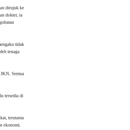
ian dirujuk ke
n dokter, ia
gobatan
mengaku tidak
oleh tenaga
ta JKN. Semua
u tersedia di
at, terutama
an ekonomi.