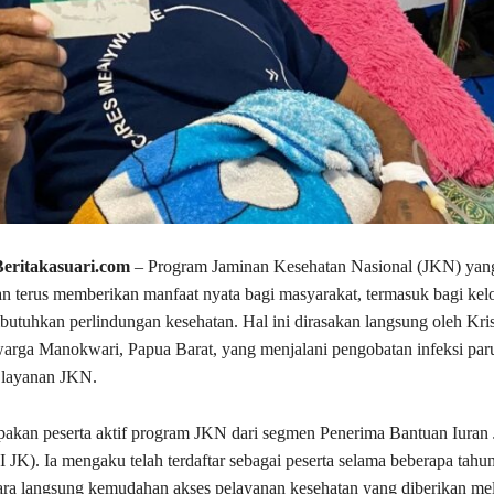
eritakasuari.com
– Program Jaminan Kesehatan Nasional (JKN) yang
 terus memberikan manfaat nyata bagi masyarakat, termasuk bagi kel
utuhkan perlindungan kesehatan. Hal ini dirasakan langsung oleh Kr
warga Manokwari, Papua Barat, yang menjalani pengobatan infeksi par
layanan JKN.
pakan peserta aktif program JKN dari segmen Penerima Bantuan Iuran
 JK). Ia mengaku telah terdaftar sebagai peserta selama beberapa tahun
ra langsung kemudahan akses pelayanan kesehatan yang diberikan me