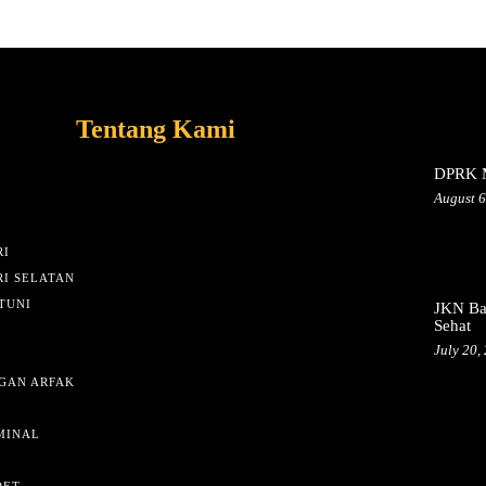
Tentang Kami
DPRK M
August 6
I
I SELATAN
TUNI
JKN Ba
Sehat
July 20,
GAN ARFAK
MINAL
DET