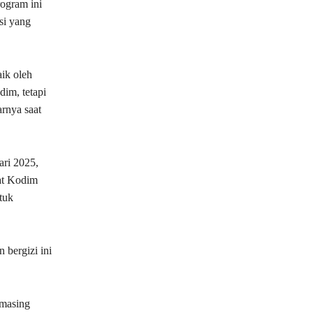
ogram ini
si yang
ik oleh
im, tetapi
arnya saat
ari 2025,
at Kodim
tuk
 bergizi ini
-masing