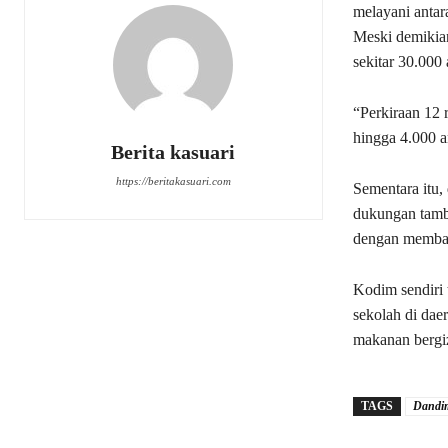
melayani antar
Meski demikian
sekitar 30.000 
“Perkiraan 12 
hingga 4.000 
Berita kasuari
https://beritakasuari.com
Sementara itu
dukungan tamb
dengan memban
Kodim sendiri 
sekolah di da
makanan bergiz
TAGS
Dandi