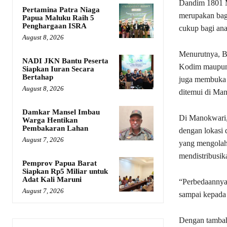
Dandim 1801 M
Pertamina Patra Niaga
merupakan bagi
Papua Maluku Raih 5
Penghargaan ISRA
cukup bagi ana
August 8, 2026
Menurutnya, B
NADI JKN Bantu Peserta
Kodim maupun 
Siapkan Iuran Secara
Bertahap
juga membuka p
August 8, 2026
ditemui di Ma
Damkar Mansel Imbau
Di Manokwari, 
Warga Hentikan
Pembakaran Lahan
dengan lokasi 
August 7, 2026
yang mengolah 
mendistribusik
Pemprov Papua Barat
Siapkan Rp5 Miliar untuk
Adat Kali Maruni
“Perbedaannya 
August 7, 2026
sampai kepada 
Dengan tambaha