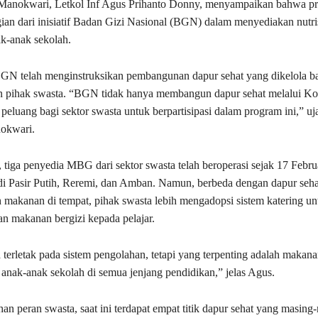
anokwari, Letkol Inf Agus Prihanto Donny, menyampaikan bahwa pr
an dari inisiatif Badan Gizi Nasional (BGN) dalam menyediakan nutri
k-anak sekolah.
GN telah menginstruksikan pembangunan dapur sehat yang dikelola ba
pihak swasta. “BGN tidak hanya membangun dapur sehat melalui Kod
eluang bagi sektor swasta untuk berpartisipasi dalam program ini,” uj
nokwari.
tiga penyedia MBG dari sektor swasta telah beroperasi sejak 17 Febru
di Pasir Putih, Reremi, dan Amban. Namun, berbeda dengan dapur seh
makanan di tempat, pihak swasta lebih mengadopsi sistem katering un
an makanan bergizi kepada pelajar.
terletak pada sistem pengolahan, tetapi yang terpenting adalah makanan
anak-anak sekolah di semua jenjang pendidikan,” jelas Agus.
n peran swasta, saat ini terdapat empat titik dapur sehat yang masing