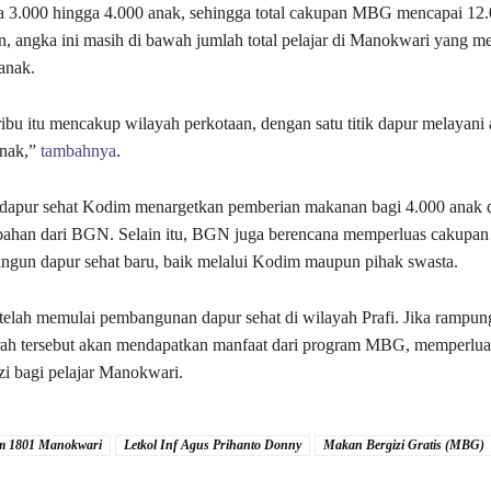
a 3.000 hingga 4.000 anak, sehingga total cakupan MBG mencapai 12.0
, angka ini masih di bawah jumlah total pelajar di Manokwari yang m
anak.
ribu itu mencakup wilayah perkotaan, dengan satu titik dapur melayani 
anak,”
tambahnya
.
, dapur sehat Kodim menargetkan pemberian makanan bagi 4.000 anak
ahan dari BGN. Selain itu, BGN juga berencana memperluas cakupan
gun dapur sehat baru, baik melalui Kodim maupun pihak swasta.
telah memulai pembangunan dapur sehat di wilayah Prafi. Jika rampung
erah tersebut akan mendapatkan manfaat dari program MBG, memperlua
i bagi pelajar Manokwari.
m 1801 Manokwari
Letkol Inf Agus Prihanto Donny
Makan Bergizi Gratis (MBG)