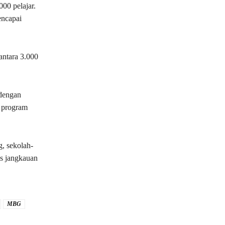
00 pelajar.
encapai
antara 3.000
 dengan
 program
, sekolah-
s jangkauan
MBG