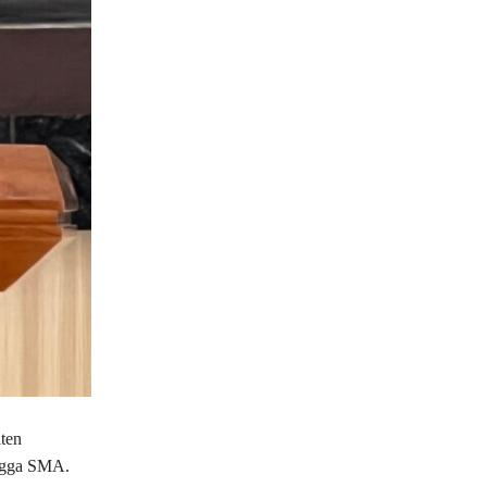
ten
ingga SMA.