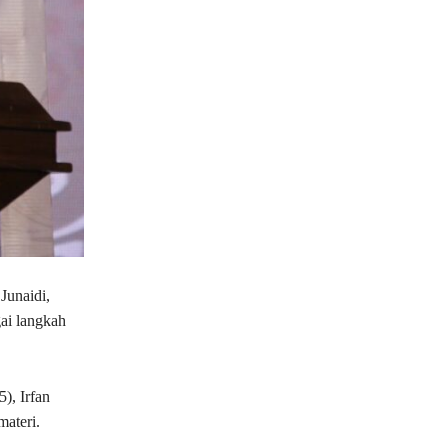
unaidi,
ai langkah
), Irfan
materi.