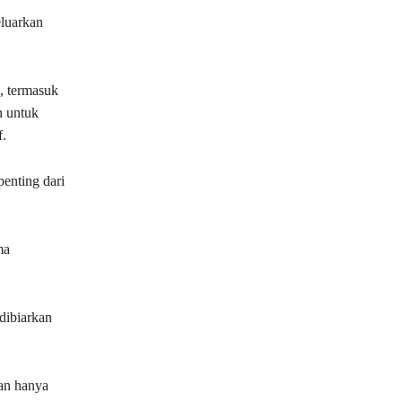
luarkan
, termasuk
n untuk
f.
enting dari
ma
 dibiarkan
an hanya