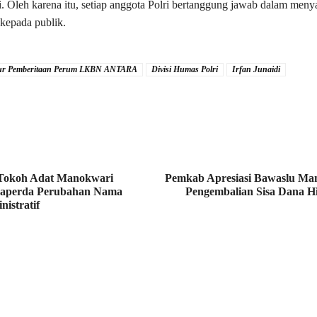
si. Oleh karena itu, setiap anggota Polri bertanggung jawab dalam meny
i kepada publik.
tur Pemberitaan Perum LKBN ANTARA
Divisi Humas Polri
Irfan Junaidi
Tokoh Adat Manokwari
Pemkab Apresiasi Bawaslu Man
aperda Perubahan Nama
Pengembalian Sisa Dana H
istratif