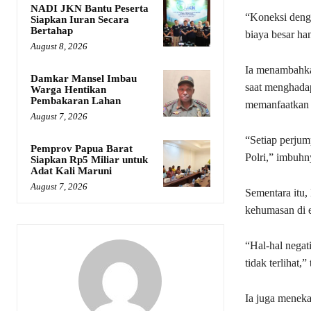
NADI JKN Bantu Peserta
“Koneksi deng
Siapkan Iuran Secara
Bertahap
biaya besar ha
August 8, 2026
Ia menambahkan
Damkar Mansel Imbau
saat menghadap
Warga Hentikan
Pembakaran Lahan
memanfaatkan s
August 7, 2026
“Setiap perju
Pemprov Papua Barat
Polri,” imbuhn
Siapkan Rp5 Miliar untuk
Adat Kali Maruni
August 7, 2026
Sementara itu,
kehumasan di e
“Hal-hal negati
tidak terlihat,”
Ia juga menek