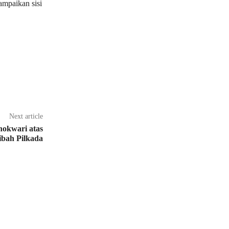
ampaikan sisi
Next article
okwari atas
ibah Pilkada