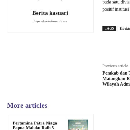
pada satu divi
positif institus
Berita kasuari
https://beritakasuari.com
TAGS
Direk
Share
Previous article
Pemkab dan 
Matangkan R
Wilayah Admin
More articles
Pertamina Patra Niaga
Papua Maluku Raih 5