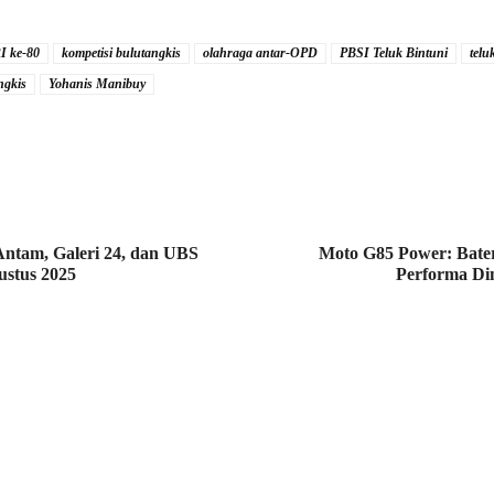
I ke-80
kompetisi bulutangkis
olahraga antar-OPD
PBSI Teluk Bintuni
telu
ngkis
Yohanis Manibuy
ntam, Galeri 24, dan UBS
Moto G85 Power: Bate
gustus 2025
Performa Di