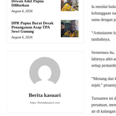
Dewan Adat Papua
Dilibatkan
Ia menilai bulu
August 6, 2026
kebanggaan nas
sama dengan p
DPR Papua Barat Desak
Penanganan Asap TPA
Sowi Gunung
“Antusiasme lua
August 6, 2026
tambahnya.
Sementara itu,
lahirnya atlet-
setiap pertandi
“Menang dan k
sejati,” pesann
Berita kasuari
Turnamen ini 
https://beritakasuari.com
persatuan, men
air di kalanga