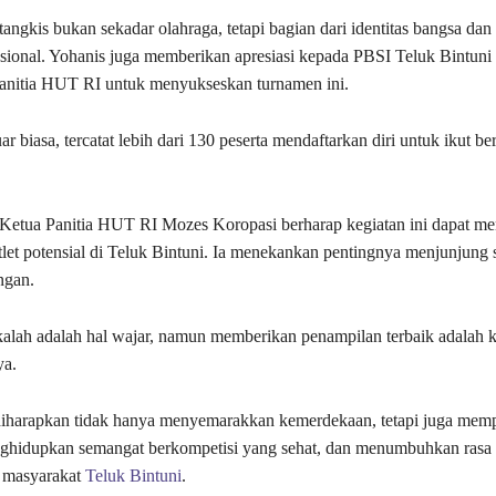
tangkis bukan sekadar olahraga, tetapi bagian dari identitas bangsa da
ional. Yohanis juga memberikan apresiasi kepada PBSI Teluk Bintuni
anitia HUT RI untuk menyukseskan turnamen ini.
r biasa, tercatat lebih dari 130 peserta mendaftarkan diri untuk ikut be
 Ketua Panitia HUT RI Mozes Koropasi berharap kegiatan ini dapat m
atlet potensial di Teluk Bintuni. Ia menekankan pentingnya menjunjung s
ngan.
alah adalah hal wajar, namun memberikan penampilan terbaik adalah
ya.
diharapkan tidak hanya menyemarakkan kemerdekaan, tetapi juga mem
ghidupkan semangat berkompetisi yang sehat, dan menumbuhkan rasa c
n masyarakat
Teluk Bintuni
.