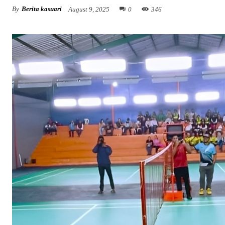
By
Berita kasuari
August 9, 2025
0
346