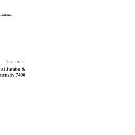
k bintuni
Next article
rai Jumbo &
mensity 7400