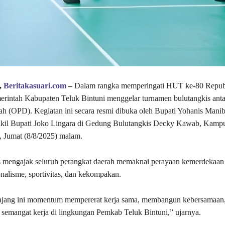
,
Beritakasuari.com
–
Dalam rangka memperingati HUT ke-80 Repub
erintah Kabupaten Teluk Bintuni menggelar turnamen bulutangkis anta
ah (OPD). Kegiatan ini secara resmi dibuka oleh Bupati Yohanis Mani
kil Bupati Joko Lingara di Gedung Bulutangkis Decky Kawab, Kamp
i, Jumat (8/8/2025) malam.
s mengajak seluruh perangkat daerah memaknai perayaan kemerdekaan
nalisme, sportivitas, dan kekompakan.
 ajang ini momentum mempererat kerja sama, membangun kebersamaan,
emangat kerja di lingkungan Pemkab Teluk Bintuni,” ujarnya.