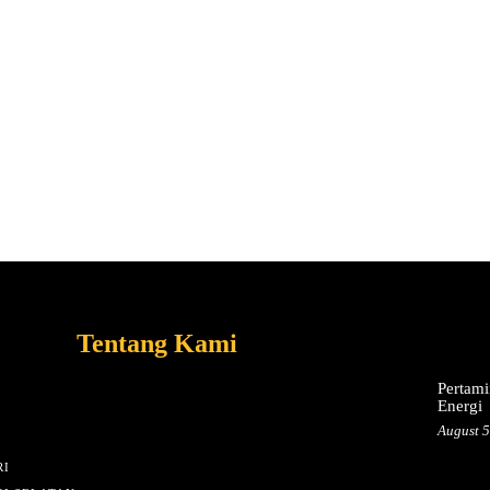
Tentang Kami
Pertami
Energi
August 5
I