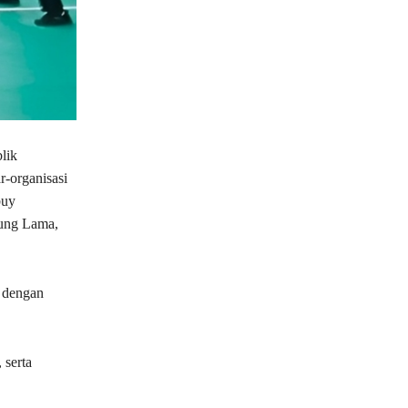
lik
r-organisasi
buy
ung Lama,
 dengan
 serta