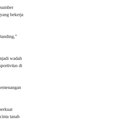
n sumber
 yang bekerja
rtanding,”
enjadi wadah
portivitas di
 kemenangan
perkuat
inta tanah