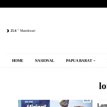
C
25.6
Manokwari
HOME
NASIONAL
PAPUA BARAT
l
Lam