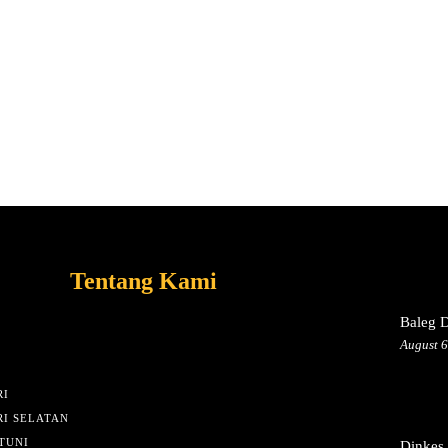
Tentang Kami
Baleg 
August 6
I
I SELATAN
TUNI
Dinkes