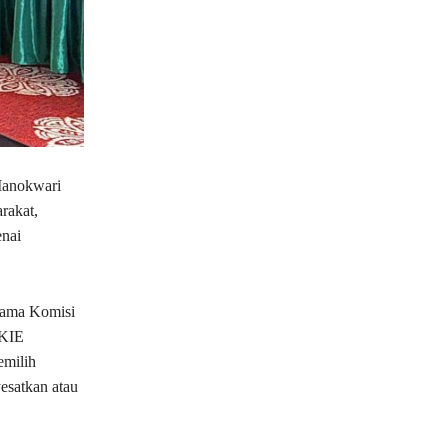
anokwari
rakat,
enai
rsama Komisi
 KIE
emilih
esatkan atau