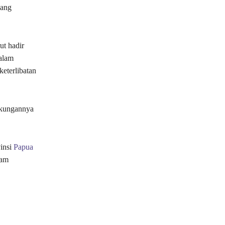
yang
ut hadir
dalam
eterlibatan
ngkungannya
insi
Papua
lam