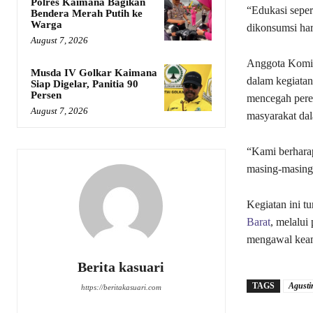
Polres Kaimana Bagikan
“Edukasi seper
Bendera Merah Putih ke
Warga
dikonsumsi ha
August 7, 2026
Anggota Komisi
Musda IV Golkar Kaimana
dalam kegiatan
Siap Digelar, Panitia 90
Persen
mencegah pered
August 7, 2026
masyarakat dal
“Kami berharap
masing-masing,”
Kegiatan ini t
Barat
, melalui
mengawal keam
Berita kasuari
TAGS
Agusti
https://beritakasuari.com