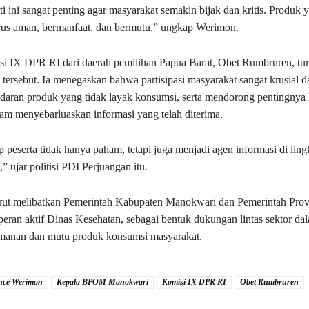
ti ini sangat penting agar masyarakat semakin bijak dan kritis. Produk 
rus aman, bermanfaat, dan bermutu,” ungkap Werimon.
 IX DPR RI dari daerah pemilihan Papua Barat, Obet Rumbruren, tur
 tersebut. Ia menegaskan bahwa partisipasi masyarakat sangat krusial 
aran produk yang tidak layak konsumsi, serta mendorong pentingnya k
am menyebarluaskan informasi yang telah diterima.
 peserta tidak hanya paham, tetapi juga menjadi agen informasi di li
 ujar politisi PDI Perjuangan itu.
urut melibatkan Pemerintah Kabupaten Manokwari dan Pemerintah Prov
 peran aktif Dinas Kesehatan, sebagai bentuk dukungan lintas sektor da
anan dan mutu produk konsumsi masyarakat.
nce Werimon
Kepala BPOM Manokwari
Komisi IX DPR RI
Obet Rumbruren