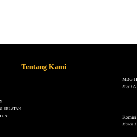
Tentang Kami
MBG Ha
May 12,
I
I SELATAN
TUNI
Komisi
March 1