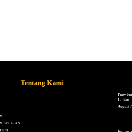
Tentang Kami
Damkar
Lahan
August 7
I
I SELATAN
TUNI
Pemprov