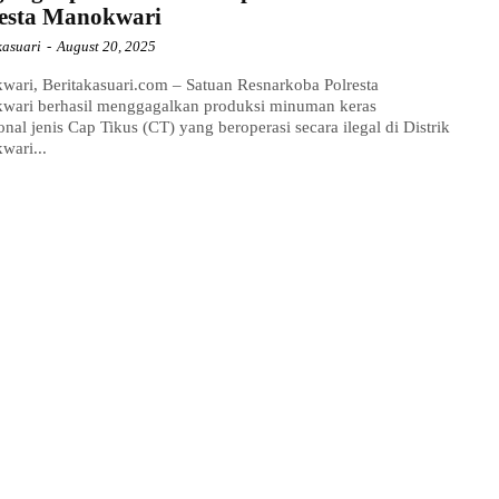
resta Manokwari
kasuari
-
August 20, 2025
ari, Beritakasuari.com – Satuan Resnarkoba Polresta
wari berhasil menggagalkan produksi minuman keras
ional jenis Cap Tikus (CT) yang beroperasi secara ilegal di Distrik
wari...