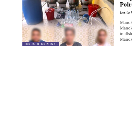
Pol
Berita 
Manokw
Manok
tradis
Manok
HUKUM & KRIMINAL