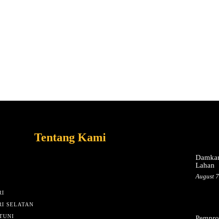
Tentang Kami
Damkar
Lahan
August 7
I
I SELATAN
TUNI
Pemprov