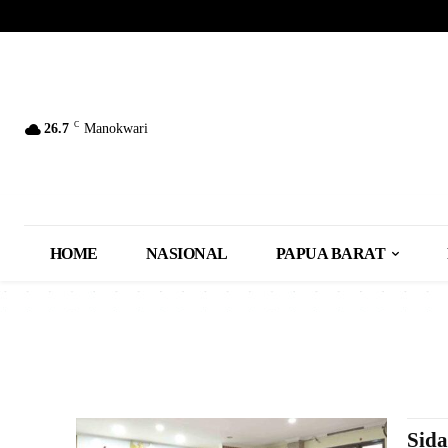
C
26.7
Manokwari
HOME
NASIONAL
PAPUA BARAT
Sida