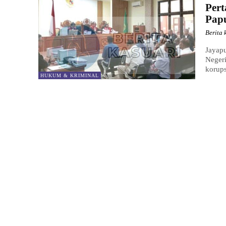
Per
Papu
Berita 
Jayapu
Negeri
korups
HUKUM & KRIMINAL