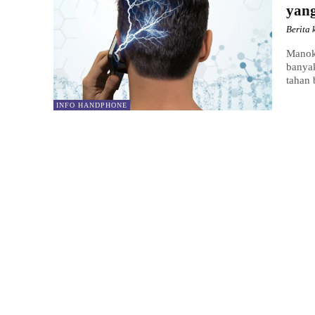
yang
Berita 
Manokw
banya
tahan 
INFO HANDPHONE