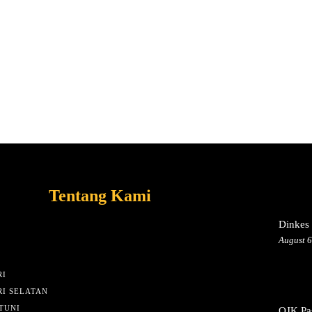
Tentang Kami
Dinkes 
August 6
I
I SELATAN
TUNI
OJK Pas