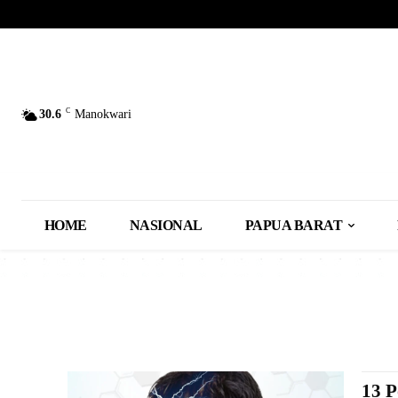
C
30.6
Manokwari
HOME
NASIONAL
PAPUA BARAT
13 P