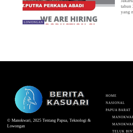
Jakart
tahun 
yang 
LOWONGAN
HOME
NASIONAL
PAPUA BARAT
MANOKWAR
© Manokwari, 2025 Tentang Papua, Teknologi &
MANOKWAR
Lowongan
TELUK BIN