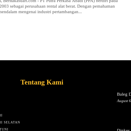
a, Beritakasuari.com - PT Putra Perkasa Abadi (PPA) berdiri pada
2003 sebagai perusahaan rental alat berat. Dengan pemahaman
mendalam mengenai industri pertambangan...
Tentang Kami
Baleg 
August 6
I
I SELATAN
TUNI
Dinkes