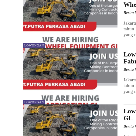
Whe
Berita 
Jakart
tahun 
yang 
LOWONGAN
Low
Fab
Berita 
Jakart
tahun 
yang 
LOWONGAN
Low
GL
Berita 