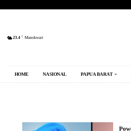
C
23.4
Manokwari
HOME
NASIONAL
PAPUA BARAT
Powe