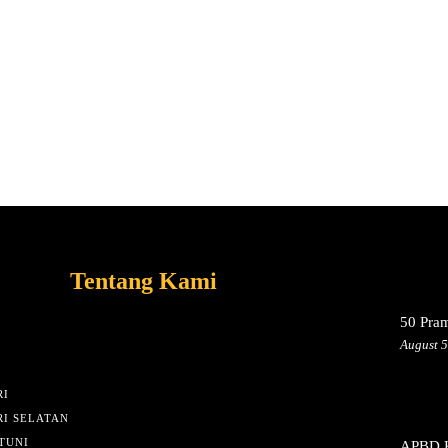
Tentang Kami
50 Pra
August 5
I
I SELATAN
TUNI
APBD K