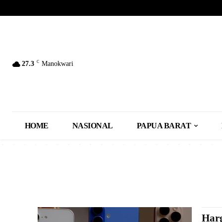
C
27.3
Manokwari
HOME
NASIONAL
PAPUA BARAT
Harg