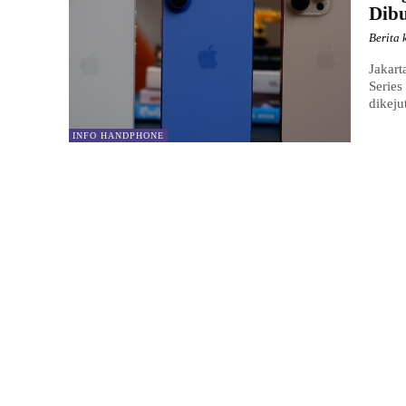
Dib
Berita 
Jakart
Series
dikeju
INFO HANDPHONE