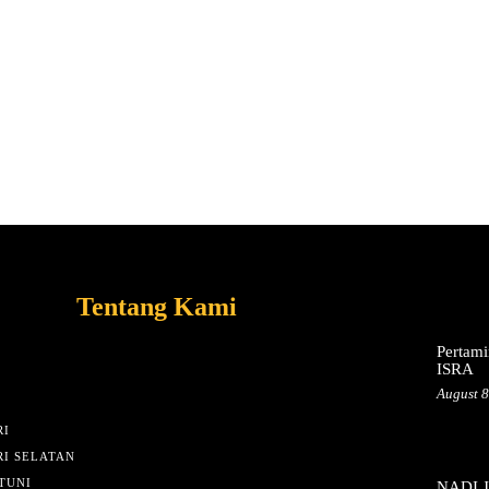
Tentang Kami
Pertami
ISRA
August 8
I
I SELATAN
TUNI
NADI JK