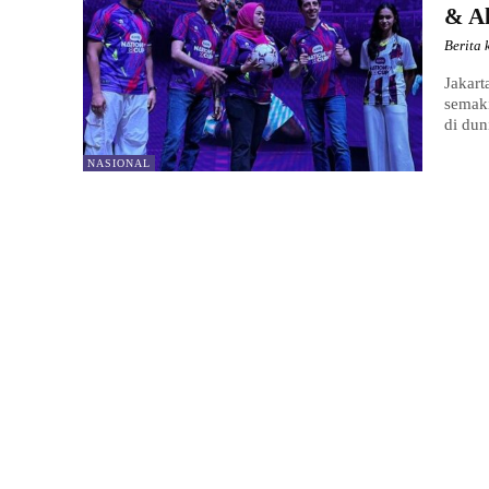
& A
Berita 
Jakart
semak
di dun
NASIONAL