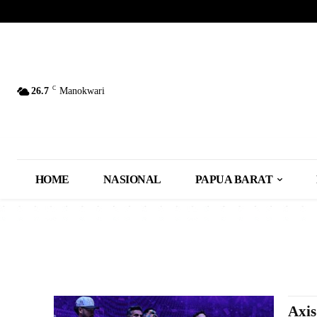
C
26.7
Manokwari
HOME
NASIONAL
PAPUA BARAT
Axi