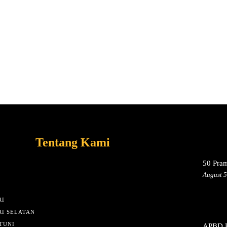
Tentang Kami
50 Pra
August 5
I
I SELATAN
TUNI
APBD K